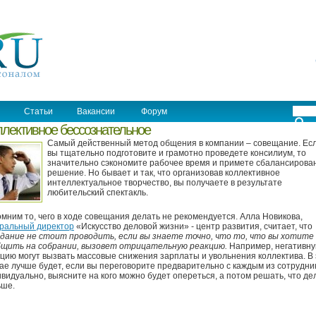
Статьи
Вакансии
Форум
лективное бессознательное
Самый действенный метод общения в компании – совещание. Ес
вы тщательно подготовите и грамотно проведете консилиум, то
значительно сэкономите рабочее время и примете сбалансирова
решение. Но бывает и так, что организовав коллективное
интеллектуальное творчество, вы получаете в результате
любительский спектакль.
мним то, чего в ходе совещания делать не рекомендуется. Алла Новикова,
еральный директор
«Искусство деловой жизни» - центр развития, считает, что
дание не стоит проводить, если вы знаете точно, что то, что вы хотите
бщить на собрании, вызовет отрицательную реакцию.
Например, негативн
цию могут вызвать массовые снижения зарплаты и увольнения коллектива. В
ае лучше будет, если вы переговорите предварительно с каждым из сотрудни
видуально, выясните на кого можно будет опереться, а потом решать, что де
ьше.