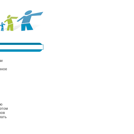
ли
нное
ую
 этом
ков
лать