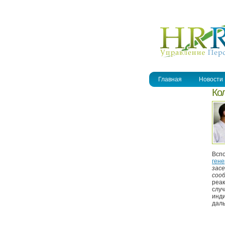
УПРАВЛЕНИЕ ПЕРСОНАЛОМ
Главная
Новости
Кол
Вспо
ген
засе
соо
реак
случ
инди
дал