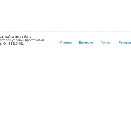
алы сайта могут быть
тах при условии простановки
Главная
Вакансии
Форум
Реклам
. Q:45 | S:0,481