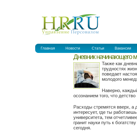
УПРАВЛЕНИЕ ПЕРСОНАЛОМ
Главная
Новости
Статьи
Вакансии
Дневник начинающего 
Также как днев
трудностях жизн
поведает насто
молодого менедж
Наверно, кажды
осознанием того, что детство
Расходы стремятся вверх, а
интересует, где ты работаеш
университета, тем отчетливе
гранит науки путь к богатству
сегодня.