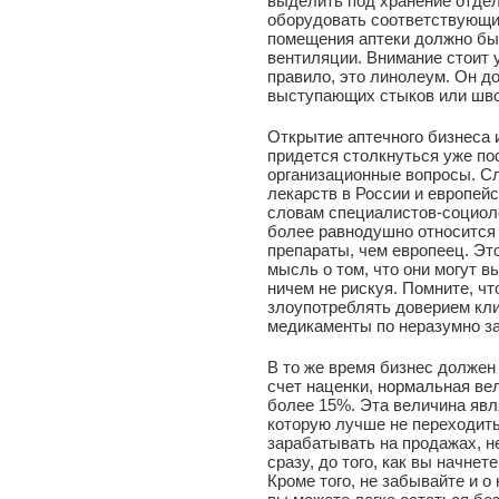
выделить под хранение отдел
оборудовать соответствующи
помещения аптеки должно бы
вентиляции. Внимание стоит 
правило, это линолеум. Он д
выступающих стыков или шво
Открытие аптечного бизнеса 
придется столкнуться уже пос
организационные вопросы. Сл
лекарств в России и европейс
словам специалистов-социоло
более равнодушно относится
препараты, чем европеец. Эт
мысль о том, что они могут в
ничем не рискуя. Помните, чт
злоупотреблять доверием кли
медикаменты по неразумно 
В то же время бизнес должен
счет наценки, нормальная ве
более 15%. Эта величина явл
которую лучше не переходить
зарабатывать на продажах, не
сразу, до того, как вы начне
Кроме того, не забывайте и о