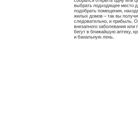
собрался открыть одну или ц
выбрать подходящее место д
подобрать помещения, наход
жилых домов – так вы получи
следовательно, и прибыль. О
внезапного заболевания или 
бегут в ближайшую аптеку, кр
и банальную лень.