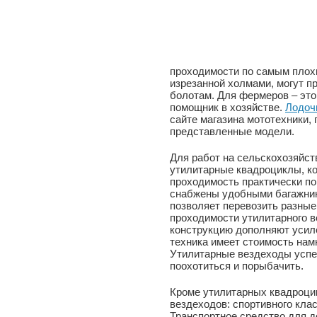
проходимости по самым плохим
изрезанной холмами, могут п
болотам. Для фермеров – эт
помощник в хозяйстве.
Лодоч
сайте магазина мототехники, 
представленные модели.
Для работ на сельскохозяйс
утилитарные квадроциклы, к
проходимость практически по
снабжены удобными багажник
позволяет перевозить разные
проходимости утилитарного в
конструкцию дополняют усил
техника имеет стоимость намн
Утилитарные вездеходы усп
поохотиться и порыбачить.
Кроме утилитарных квадроци
вездеходов: спортивного клас
Транспортное средство для 