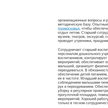
организационные вопросы и 
методическую базу. Опытные
подмосковья
, чтобы обеспеч
отдых летом. Старший сотруд
музеев, театров, экскурсий,
проводит утренники, праздник
Сотрудничает старший воспи
персоналом дошкольного учре
воспитанников, контролирует
мероприятий, обеспечивает е
малышей, организует физичес
переодеваться. В обязанност
обеспечение детей питанием,
ее в чистоте. Младший воспи
соблюдением малышами гигие
рук и переодеванием. Обеспе
уборку и регулярное проветри
прогулочной площадки, помощ
мероприятий. Хорошей работ
только в тесном сотрудничес