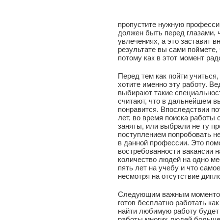
пропустите нужную професси
должен быть перед глазами,
увлечениях, а это заставит в
результате вы сами поймете, 
потому как в этот момент рад
Перед тем как пойти учиться,
хотите именно эту работу. 
выбирают такие специальнос
считают, что в дальнейшем 
понравится. Впоследствии по
лет, во время поиска работы 
заняты, или выбрали не ту п
поступлением попробовать не
в данной профессии. Это пом
востребованности вакансии н
количество людей на одно ме
пять лет на учебу и что само
несмотря на отсутствие дипл
Следующим важным моментом 
готов бесплатно работать ка
найти любимую работу будет 
работы многих людей больше 