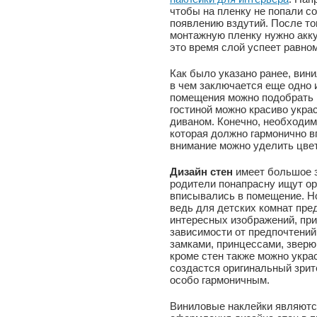
чтобы на пленку не попали со
появлению вздутий. После тог
монтажную пленку нужно акку
это время слой успеет равно
Как было указано ранее, вин
в чем заключается еще одно 
помещения можно подобрать г
гостиной можно красиво укра
диваном. Конечно, необходи
которая должно гармонично в
внимание можно уделить цвет
Дизайн стен
имеет большое з
родители понапрасну ищут ор
вписывались в помещение. Но
ведь для детских комнат пр
интересных изображений, при
зависимости от предпочтений
замками, принцессами, зверю
кроме стен также можно украс
создастся оригинальный зрит
особо гармоничным.
Виниловые наклейки являютс