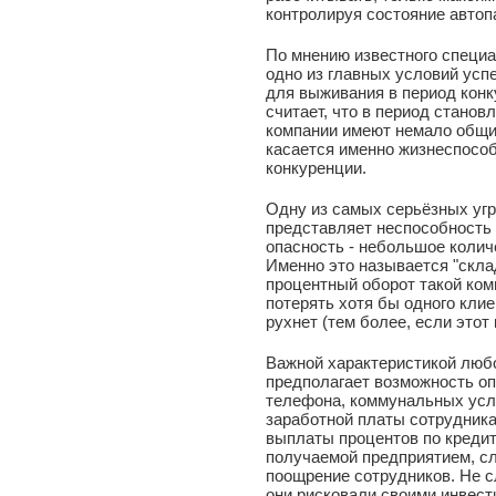
контролируя состояние автоп
По мнению известного специа
одно из главных условий усп
для выживания в период конку
считает, что в период станов
компании имеют немало общих
касается именно жизнеспособ
конкуренции.
Одну из самых серьёзных уг
представляет неспособность 
опасность - небольшое количе
Именно это называется "склад
процентный оборот такой ком
потерять хотя бы одного клие
рухнет (тем более, если этот
Важной характеристикой люб
предполагает возможность о
телефона, коммунальных услу
заработной платы сотрудник
выплаты процентов по кредит
получаемой предприятием, сл
поощрение сотрудников. Не с
они рисковали своими инвест