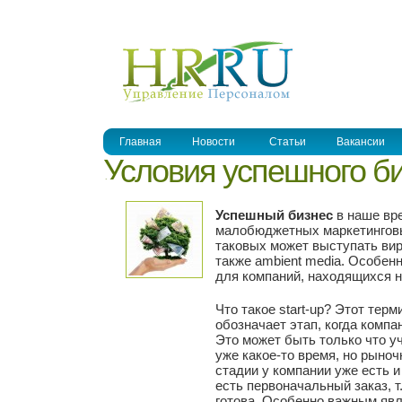
УПРАВЛЕНИЕ ПЕРСОНАЛОМ
Главная
Новости
Статьи
Вакансии
Условия успешного биз
Успешный бизнес
в наше вр
малобюджетных маркетинговы
таковых может выступать вир
также ambient media. Особен
для компаний, находящихся на
Что такое start-up? Этот терм
обозначает этап, когда компа
Это может быть только что 
уже какое-то время, но рыноч
стадии у компании уже есть и 
есть первоначальный заказ, т
готова. Особенно важным явл