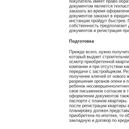
покупатель имеет право обра
документом является техпасп
заказать во время оформлени
документов заказал в юриди
инстанции пройдут быстрее.
собственность предполагает 
документов и регистрация пр
Подготовка
Прежде всего, нужно получит
который выдает строительная
осмотр приобретенной кварти
компании и при отсутствии ка
передачи с застройщиком. Ре
получение ключей от нового 
разрешение органов опеки и 
ребенок несовершеннолетнего
свое письменное согласие в 
оформлении документов такж
паспорте с планом квартиры.
после регистрации квартиры 
планировку должен представи
приобретена по ипотеке, то о
закладную и договор по креди