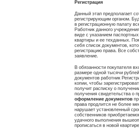
Регистрация
Данный этап предполагает со
регистрирующим органом. Бу
в регистрационную палату в
Работник данного учреждения
виде с указанием паспортны
квартиры и ее техданных. По
себя список документов, кот
регистрацию права. Все собс
заявление.
В обязанности покупателя вх
размере одной тысячи рубле
документов работник Регистр
копии, чтобы зарегистрирова
получит расписку о получении
получения свидетельства о п
оформление документов
пр
права продлится не более ме
нарушает установленный сро
собственников приобретаемог
удачного выполнения вышеоп
прописаться в новой квартире