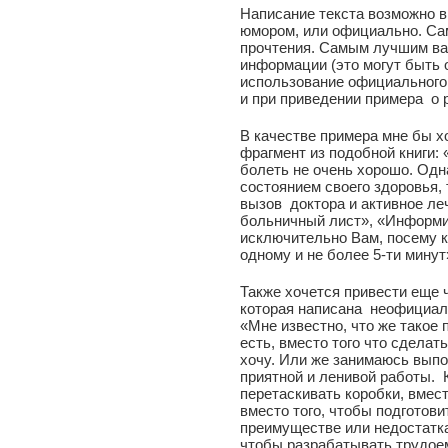
Написание текста возможно в
юмором, или официально. Сам
прочтения. Самым лучшим ва
информации (это могут быть
использование официального 
и при приведении примера о 
В качестве примера мне бы 
фрагмент из подобной книги: 
болеть не очень хорошо. Одна
состоянием своего здоровья,
вызов доктора и активное ле
больничный лист», «Информи
исключительно Вам, посему к
одному и не более 5-ти минут
Также хочется привести еще ч
которая написана неофициал
«Мне известно, что же такое 
есть, вместо того что сделат
хочу. Или же занимаюсь выпо
приятной и ленивой работы. К
перетаскивать коробки, вмест
вместо того, чтобы подготов
преимуществе или недостатка
чтобы разрабатывать трудоем