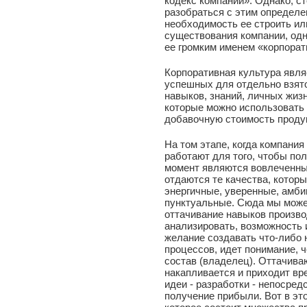
кодекс компании». Однако, ст
разобраться с этим определе
необходимость ее строить ил
существования компании, одн
ее громким именем «корпорати
Корпоративная культура явл
успешных для отдельно взятог
навыков, знаний, личных жиз
которые можно использовать 
добавочную стоимость проду
На том этапе, когда компания
работают для того, чтобы пол
момент являются вовлеченны
отдаются те качества, котор
энергичные, уверенные, амби
пунктуальные. Сюда мы може
оттачивание навыков произво
анализировать, возможность 
желание создавать что-либо 
процессов, идет понимание, 
состав (владелец). Оттачива
накапливается и приходит вр
идеи - разработки - непосред
получение прибыли. Вот в это