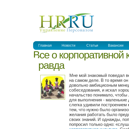
УПРАВЛЕНИЕ ПЕРСОНАЛОМ
Главная
Новости
Статьи
Вакансии
Все о корпоративной 
правда
Мне мой знакомый поведал 
на самом деле. В то время о
довольно амбициозным менед
собеседования, и искал хор
начальство понимало, чтобы 
для выполнения - маленькие д
слегка удивили построением 
тем, что нужно было организ
желания работать было предо
своих знаний. И однажды, по
попросил только одно: «слуша