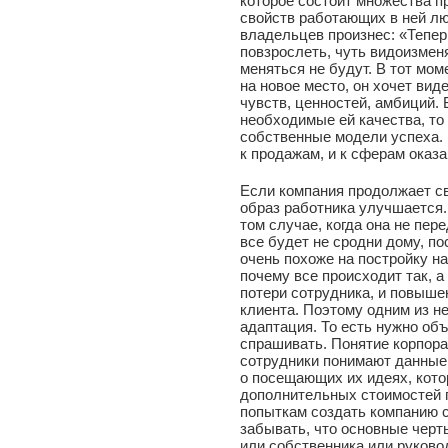
которое состоит множества 
свойств работающих в ней лю
владельцев произнес: «Теперь
повзрослеть, чуть видоизменя
меняться не будут. В тот мом
на новое место, он хочет вид
чувств, ценностей, амбиций.
необходимые ей качества, то 
собственные модели успеха. 
к продажам, и к сферам оказа
Если компания продолжает св
образ работника улучшается.
том случае, когда она не пе
все будет не сродни дому, п
очень похоже на постройку на
почему все происходит так, а 
потери сотрудника, и повышен
клиента. Поэтому одним из н
адаптация. То есть нужно объ
спрашивать. Понятие корпора
сотрудники понимают данные 
о посещающих их идеях, кото
дополнительных стоимостей п
попыткам создать компанию с
забывать, что основные черт
или собственника или руковод