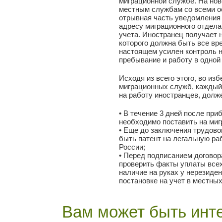
миграционной службе. На нов
местным службам со всеми 
отрывная часть уведомления 
адресу миграционного отдела
учета. Иностранец получает 
которого должна быть все вре
настоящем усилен контроль н
пребывание и работу в одной
Исходя из всего этого, во из
миграционных служб, каждый
на работу иностранцев, дол
• В течение 3 дней после при
необходимо поставить на миг
• Еще до заключения трудово
быть патент на легальную ра
России;
• Перед подписанием договор
проверить факты уплаты все
наличие на руках у нерезиде
постановке на учет в местны
Вам может быть инте