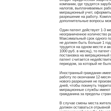
компании, где трудятся зару
налогов, выплачиваемых рабо
миграционный учет, оформить
разрешение на работу. Компл
дополнительные вопросы мож
Один патент действует 1-3 м
неограниченное количество ра
Максимальный срок одного па
не должен быть больше 1 год
трудится на одном месте и а
1000 руб. в месяц), то патен
постановка на миграционный у
патент считается недействит
периодом, за который не был
Иностранный гражданин имеет
работу по окончании 12-меся
нового разрешения не произве
дней, чтобы покинуть террит
миграционные службы имеют 
гражданина за пределы стран
В случае смены места житель
должен оставаться отрывной 