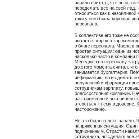
начало считать, что он пытае
переделать все на свой лад, 
относиться как к назойливой 
таки у него была хорошая ре
персонала.
В коллективе его тоже не осо
пытается хорошо зарекомендо
о благе персонала. Масла в 
простая ситуация: один из н
насколько часто в компании 
Менеджер по персоналу затруд
до этого момента считал, чт
занимается бухгалтерия. Поэ
информацию, но и сделать по
полученной информации прое
сотрудникам зарплату, повыш
благосостояния компании. На
настороженно и восприняло эт
втереться к нему в доверие. 
настороженно.
Но это было только начало. 
напряженная ситуация. Один 
подчиненным. Страсти накаля
сотрудника, но сделать все 