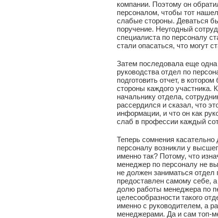
компании. Поэтому он обрати
персоналом, чтобы тот нашел
слабые стороны. Деваться б
поручение. Неугодный сотрудн
специалиста по персоналу ст
стали опасаться, что могут с
Затем последовала еще одна
руководства отдел по персон
подготовить отчет, в которо
стороны каждого участника. 
начальнику отдела, сотрудник
рассердился и сказал, что э
информации, и что он как рук
слаб в профессии каждый со
Теперь сомнения касательно 
персоналу возникли у высшег
именно так? Потому, что изна
менеджер по персоналу не вы
не должен заниматься отдел 
предоставлен самому себе, а
долю работы менеджера по пе
целесообразности такого отд
именно с руководителем, а р
менеджерами. Да и сам топ-м