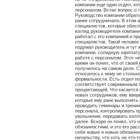
компании еще один отдел, ко
персоналом. Встал вопрос о т
Руководство компании обрати
ранее сотрудничало. В этом 
специалистов, которые обес
взгляд руководителя компани
работал с его компанией и п
специалистов. Такой человек
подумал руководитель и тут 
компании, солидную зарплату
работе с персоналом. Этот ч
время он понял, что от своей
получилось на самом деле. С
относилось к нему не столько
формальности. Есть отдел по
соответствует современным т
процветающей. Что касается 
новых сотрудников, ему ввер
которые ему ране выполнять 
проводить семинары и тренин
персонала, контролировать пр
увольнения, передавать колл
далее. Вскоре он понял, что 
обязанностями, и это его рас
себя новые и новые обязаннос
начальству, что хоть на что-