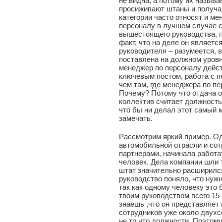
не видна, а потому их назыв
просиживают штаны и получают
категории часто относят и м
персоналу в лучшем случае 
вышестоящего руководства, п
факт, что на деле он являетс
руководителя – разумеется, 
поставлена на должном уровн
менеджер по персоналу дейст
ключевым постом, работа с 
чем там, где менеджера по п
Почему? Потому что отдача 
коллектив считает должность
что бы ни делал этот самый м
замечать.
Рассмотрим яркий пример. О
автомобильной отрасли и со
партнерами, начинала работа
человек. Дела компании шли 
штат значительно расширился
руководство поняло, что нужн
так как одному человеку это 
твоим руководством всего 15-
знаешь ,что он представляет 
сотрудников уже около двухс
не то что должности. Поэтом