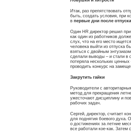
Итак, раз препятствовать от
быть, создать условия, при 
в
первые дни после отпуск
Один HR директор решил прим
как один из работников долже
слух, что на его место ищется
человека выйти из отпуска быс
взяться с двойным энтузиазм
сделали выводы – и стали в о
потеряла нескольких ценных 
проводить конкурс на замеще
Закрутить гайки
Руководители с авторитарны
метод для прекращения летне
ужесточают дисциплину и по
рабочих задач.
Сергей, директор, считает к
для поднятия боевого духа. 
о достижениях за летние меся
все работали кое-как. Затем 