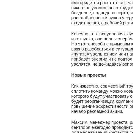
или придется расстаться с ч
никого не уволил, но сотрудн
безделье, подведена черта, и
расслабленности нужно усерд
сходит на нет, а рабочий реж
Конечно, в таких условиях 
из отпуска, они полны энергии
Но этот способ не применим к
важно разобраться в ситуации
«пугать» увольнением или наг
прибавит энергии и не подтол
уволятся, не дожидаясь репр
Новые проекты
Как известно, совместный тр
сплотить команду можно нов
которого будут участвовать с
будет реорганизация компани
повышение эффективности ра
начало рекламной акции.
Максим, менеджер проекта, ра
сентября ежегодно проводит
для налаживания контактов с