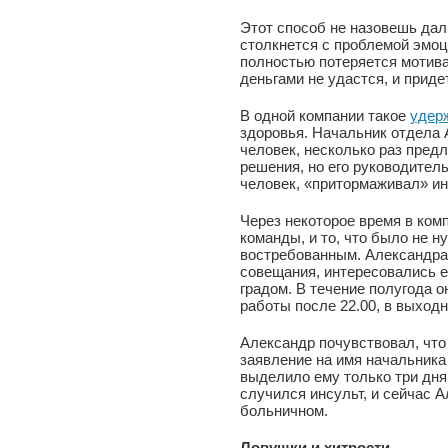
Этот способ не назовешь дал
столкнется с проблемой эмоци
полностью потеряется мотива
деньгами не удастся, и приде
В одной компании такое
удер
здоровья. Начальник отдела 
человек, несколько раз пред
решения, но его руководител
человек, «притормаживал» и
Через некоторое время в ком
команды, и то, что было не н
востребованным. Александра 
совещания, интересовались е
градом. В течение полугода он
работы после 22.00, в выход
Александр почувствовал, что
заявление на имя начальника
выделило ему только три дня
случился инсульт, и сейчас 
больничном.
Ловушки и хитрости