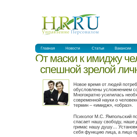
УПРАВЛЕНИЕ ПЕРСОНАЛОМ
Главная
Новости
Статьи
Вакансии
От маски к имиджу че
успешной зрелой личн
Новое время от людей потре
обусловлены усложнением со
Многократно усилилась необ
современной науки о челове
термин – «имидж», «образ».
Психолог М.С. Ямпольский п
спасает нашу свободу, наше 
гримас нашу душу… Установк
себя функцию лица, а лицо п