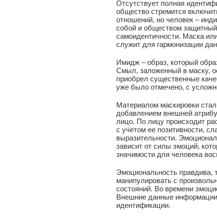
Отсутствует полная идентиф
общество стремится включит
отношений, но человек – инд
собой и обществом защитный 
самоидентичности. Маска ил
служит для гармонизации да
Имидж – образ, который обра
Смыл, заложенный в маску, о
приобрел существенные каче
уже было отмечено, с усложн
Материалом маскировки стал,
добавлением внешней атрибут
лицо. По лицу происходит ра
с учетом ее позитивности, сл
выразительности. Эмоционал
зависит от силы эмоций, кот
значимости для человека вос
Эмоциональность правдива, 
манипулировать с произволь
состояний. Во времени эмоци
Внешние данные информации 
идентификации.