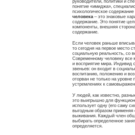
руководители, политики и сп
понятие «имиджа», специалис
психологическое содержание
человека
– это знаковые хар
содержание. Это понятие це
компоненты, внешняя сторона
содержание.
Если человек раньше вписыва
то сегодня на первое место 
социальную реальность, со в
Современному человеку все 
и восприятие мира. Индивид
звеньев: он входит в социал
воспитанию, положению и возр
оторван не только на уровне 
устремлениях к самовыражен
У людей, как известно, разны
это выигрышно для функцион
использует одну (его саму с
выгодным образом применяя 
выживания. Каждый член общ
выбирать определенное занят
определяется.