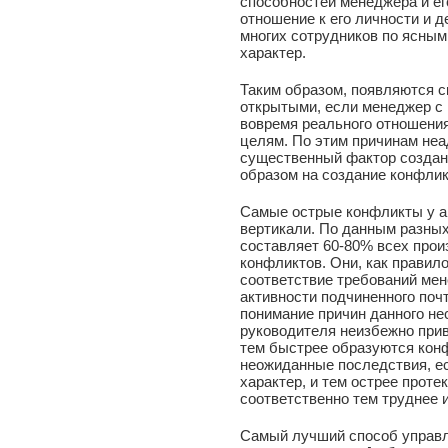
способностей менеджера и ег
отношение к его личности и д
многих сотрудников по ясным
характер.
Таким образом, появляются с
открытыми, если менеджер с
вовремя реального отношени
целям. По этим причинам неа
существенный фактор создан
образом на создание конфлик
Самые острые конфликты у а
вертикали. По данным разных
составляет 60-80% всех про
конфликтов. Они, как правил
соответствие требований ме
активности подчиненного почт
понимание причин данного не
руководителя неизбежно прив
тем быстрее образуются конф
неожиданные последствия, е
характер, и тем острее проте
соответственно тем труднее 
Самый лучший способ управл