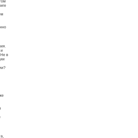
том
ниге
ем
янно
ния.
 и
 Не в
ции
ии?
же
и
е
а,