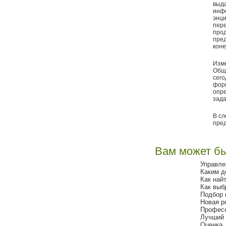
выд
инфо
энци
пере
прод
пред
конк
Изме
Общ
сего
фор
опре
зада
В сл
пред
Вам может бы
Управле
Каким д
Как най
Как выб
Подбор 
Новая р
Професс
Лучший 
Оценка,