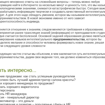
ающего мгновенно ответы на сложнейшие вопросы – теперь можно любую
рмацию найти в Интернете за несколько минут и ценность того, что мы наз
клопедическими знаниями, снижается катастрофически быстро. Сегодня важ
рабатывать информацию творчески и создавать качественный интеллектуа
укт. А для этого надо обладать умением, которое мы называем интеллектуа
принимательством. В новой экономике именно от него зависит
урентоспособность индивида.
няется отношение к знаниям, следом меняются требования к образованию.
епринятая ранее трансляция знаний (информации) от преподавателя студе
дня считается бесполезной. Основной задачей образования должно являтьс
мирование навыков интеллектуального
предпринимательства
, которое бы
деляло желание и способности человека формировать новое знание, решая
чи следующего уровня сложности
едующих частях статьи мы объясним, в чем заключается суть интеллектуальн
принимательства, дадим свое видение того, как должно измениться образова
ть интересно...
ние продажами: как стать успешным руководителем
олжен быть лучший администратор салона красоты?
ти хорошего менеджера по продажам?
рать хорошего маркетолога
персонала
оль HR менеджера
ия - генеральный директор
мотиватор – это деньги
 мотивация и развитие – популярные сферы в HR