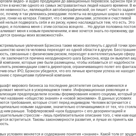
орговли видео- и аудио продукцией до авиационных перевозок. Брэнсон при э
стен в качестве одного из самых экстравагантных людей нашего времени. В к
яя невинность», являющейся автобиографической, он пишет: «Часто задают
ос, почему я так увлекаюсь рекордами: полеты на воздушных шарах на горяч
ухе, гонки на катерах. Говорят, что с моими деньгами, успехом и счастливой
ей нельзя подвергать себя и их риску, нужно наслаждаться тем, что есть. Это
идно, и половина меня с этим согласна всецело… Но другая половина посто
алкивает меня к новым приключениям, и мне хочется знать по-прежнему, где
дятся границы моих возможностей».
кстремальные увлечения Брэнсона также можно взглянуть с другой точки зре
шинство качеств человека переходят из одной области в другую. Бесстрашие
ость, связанные с физическим риском, переходят в интеллектуальную сферу.
 ли заключается причина неординарного шага Брэнсона, когда он выкупил ак
й компании, которые уже были размещены, чтобы избавиться от надобности
лнять рекомендации совета директоров, ограничивающего полет его фантаз
чив опыт IPO, Брэнсон убедился, что его личные критерии успеха не находят
онию с принципами публичной компании.
шафт мирового бизнеса за последние десятилетия сильно изменился и
должает меняться в ускоряющемся темпе. Информационная революция и
ализация предопределили основы формирования нового социума, который у
чил название «общество знания» и «новой экономики». В данных условиях
ются требования, которые стоят перед индивидом. Человек встречается с
ципиально новыми задачами, значительно отличающимися от тех, что стоял
д ним раньше. Тоффлеровский «шок будущего» с его дезориентацией и
ушительным стрессом – лишь приблизительное описание того, с чем нам ещ
ется встретиться. Таковы закономерности развития, и лучше их принять как
ость.
вых условиях меняется и содержание понятия «знание». Какой толк от эрудит