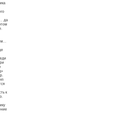
ика
е
его
я
 … да
этом
е.
ям…
це
реди
при
е
д»
р.
ип
тся
ть к
о.
ику
ение