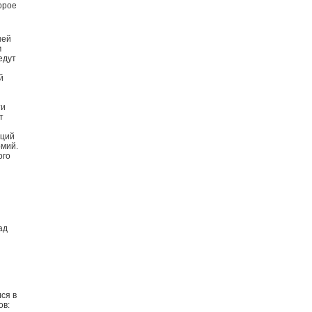
орое
ней
м
едут
й
ти
т
аций
рмий.
ого
ад
ся в
ов: