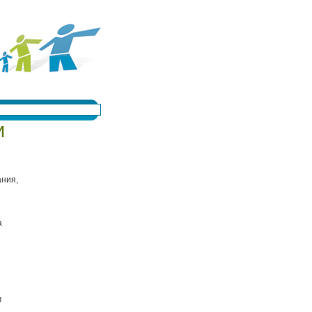
и
ания,
а
м