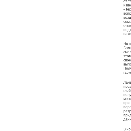
от т
изве
«Тер
вопр
возд
семь
очев
подт
нахо
На э
Боль
смел
этом
свое
выпо
Полу
гарм
Ланд
про
глоб
полу
меня
прин
пере
разр
прид
данн
В но