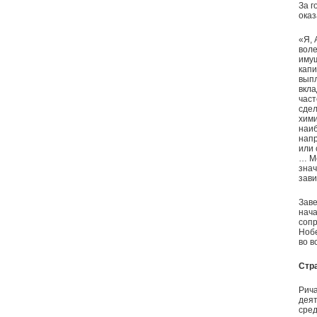
За г
оказ
«Я, 
воле
имущ
капи
выпл
вкла
част
сдел
хими
наи
напр
или 
… Мо
знач
зави
Зав
нача
сопр
Нобе
во в
Стр
Рича
деят
сред