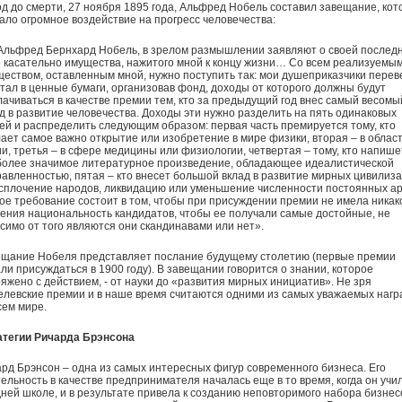
од до смерти, 27 ноября 1895 года, Альфред Нобель составил завещание, кот
ало огромное воздействие на прогресс человечества:
Альфред Бернхард Нобель, в зрелом размышлении заявляют о своей послед
 касательно имущества, нажитого мной к концу жизни… Со всем реализуемы
еством, оставленным мной, нужно поступить так: мои душеприказчики перев
тал в ценные бумаги, организовав фонд, доходы от которого должны будут
ачиваться в качестве премии тем, кто за предыдущий год внес самый весомы
д в развитие человечества. Доходы эти нужно разделить на пять одинаковых
ей и распределить следующим образом: первая часть премируется тому, кто
ает самое важно открытие или изобретение в мире физики, вторая – в облас
и, третья – в сфере медицины или физиологии, четвертая – тому, кто напише
более значимое литературное произведение, обладающее идеалистической
авленностью, пятая – кто внесет большой вклад в развитие мирных цивилиз
сплочение народов, ликвидацию или уменьшение численности постоянных а
е требование состоит в том, чтобы при присуждении премии не имела никак
ения национальность кандидатов, чтобы ее получали самые достойные, не
симо от того являются они скандинавами или нет».
ещание Нобеля представляет послание будущему столетию (первые премии
ли присуждаться в 1900 году). В завещании говорится о знании, которое
яжено с действием, - от науки до «развития мирных инициатив». Не зря
левские премии и в наше время считаются одними из самых уважаемых нагр
сем мире.
атегии Ричарда Брэнсона
рд Брэнсон – одна из самых интересных фигур современного бизнеса. Его
ельность в качестве предпринимателя началась еще в то время, когда он учил
ней школе, и в результате привела к созданию неповторимого набора бизнес