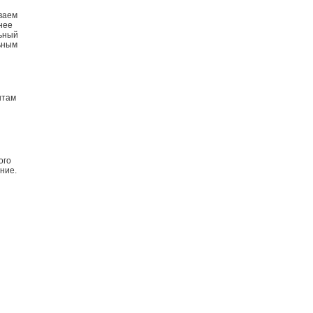
ываем
нее
льный
льным
нтам
я
ого
ние.