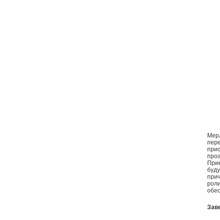
Мерл
пере
прис
проа
Прин
буду
прич
рол
обес
Зав