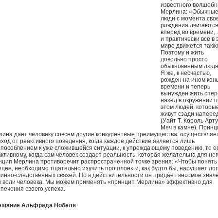
известного волшебн
Мерлина: «Обычны
люди с момента сво
рождения двигаютс
вперед во времени,
и практически все в 
мире движется такж
Поэтому и жить
довольно просто
обыкновенным люд
Я же, к несчастью,
рожден на ином кон
времени и теперь
вынужден жить спе
назад в окружении 
этом людей, которы
живут сзади напере
(Уайт Т. Король Арту
Меч в камне). Принц
ина дает человеку совсем другие конкурентные преимущества: осуществляе
ход от реактивного поведения, когда каждое действие является лишь
пособлением к уже сложившейся ситуации, к упреждающему поведению, то ес
ктивному, когда сам человек создает реальность, которая желательна для нег
цип Мерлина противоречит распространенной точке зрения: «Чтобы понять
щее, необходимо тщательно изучить прошлое» и, как будто бы, нарушает лог
инно-следственных связей. Но в действительности он придает весомое знач
и воли человека. Мы можем применять «принцип Мерлина» эффективно для
печения своего успеха.
ещание Альфреда Нобеля