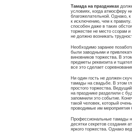
Тамада на праздниках
долже
условиях, когда атмосферу н
благожелательной. Однако, к 
к исключению, чем к правилу
способен даже в таких обсто
торжестве не место ссорам и
не должно возникать труднос
Необходимо заранее позабот
были заводными и привлекат
виновников торжества. В это
предметы реквизита и тщате
все это сделает соревнован
Ни один гость не должен ску
тамады на свадьбе. В этом г
простого торжества. Ведущий
на празднике разделили с бу
запомнили это событие. Коне
такой человек, который очень
проводимые им мероприятия 
Профессиональные тамады на
десятки секретов создания а
яркого торжества. Однако ве