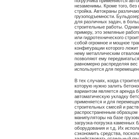
погрузчика применяются авто
незаменимы. Кроме того, без 
стройка. Автокраны различаю
грузоподъемности. Бульдозер
для различных задач, в боль
строительные работы. Однако
примеру, это земляные работ
или гидротехнического строи
собой огромное и мощное тра
конфигурации которого лежит
нему металлическим отвалом
позволяют ему передвигаться
равномерно распределяя вес 
используется для перемещен
В тех случаях, когда строите
которую нужно залить бетоно
вариантом является аренда 
автоматическую укладку бето
применяется и для перемеще
строительных смесей и раств
распространенным образцом 
манипуляторы на базе грузов
загрузка-погрузка каменных б
оборудования и т.д. Их испо
сэкономить средства, поскол
задействовать отдельный гру