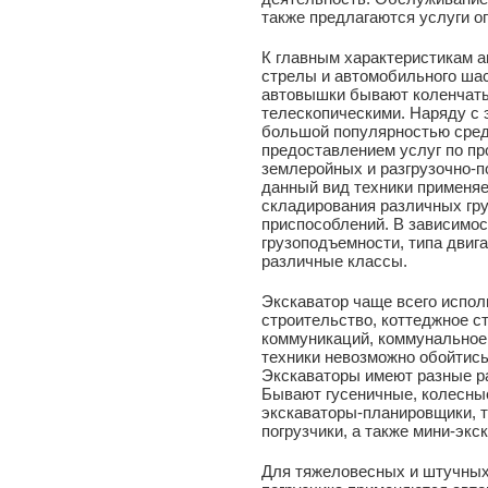
также предлагаются услуги о
К главным характеристикам а
стрелы и автомобильного шас
автовышки бывают коленчаты
телескопическими. Наряду с 
большой популярностью сред
предоставлением услуг по п
землеройных и разгрузочно-по
данный вид техники применяе
складирования различных гр
приспособлений. В зависимо
грузоподъемности, типа двиг
различные классы.
Экскаватор чаще всего испол
строительство, коттеджное с
коммуникаций, коммунальное 
техники невозможно обойтись
Экскаваторы имеют разные р
Бывают гусеничные, колесны
экскаваторы-планировщики, 
погрузчики, а также мини-экс
Для тяжеловесных и штучных