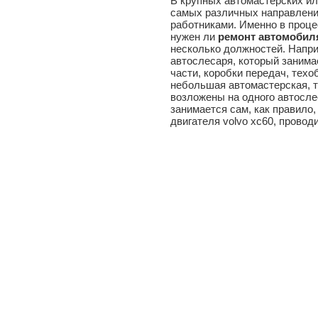
В крупных автомастерских ил
самых различных направлени
работниками. Именно в проце
нужен ли
ремонт автомобил
несколько должностей. Напри
автослесаря, который заним
части, коробки передач, техо
небольшая автомастерская, 
возложены на одного автосле
занимается сам, как правило
двигателя volvo xc60, провод