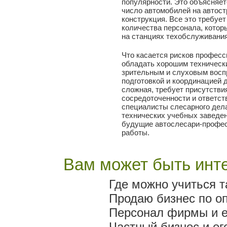
популярности. Это объясняет
число автомобилей на автост
конструкция. Все это требуе
количества персонала, кото
на станциях техобслуживания
Что касается рисков професс
обладать хорошим техническ
зрительным и слуховым восп
подготовкой и координацией 
сложная, требует присутстви
сосредоточенности и ответст
специалисты слесарного дел
технических учебных заведен
будущие автослесари-профес
работы.
Вам может быть инте
Где можно учиться т
Продаю бизнес по о
Персонал фирмы и е
Частный бизнес и ег