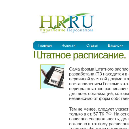
УПРАВЛЕНИЕ ПЕРСОНАЛОМ
Главная
Новости
Статьи
Вакансии
Штатное расписание. 
Сама форма штатного распис
разработана (ТЗ находится 
первичной учетной документац
постановлением Госкомстата Р
периода штатное расписание
для всех организаций, котор
независимо от форм собствен
Тем не менее, следует указат
только в ст. 57 ТК РФ. На ос
написана специальность, дол
согласно штатному расписани
трудовая функция сотрудника