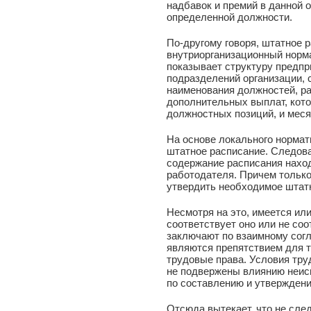
надбавок и премий в данной 
определенной должности.
По-другому говоря, штатное р
внутриорганизационный норм
показывает структуру предпр
подразделений организации, 
наименования должностей, ра
дополнительных выплат, кот
должностных позиций, и мес
На основе локального нормат
штатное расписание. Следова
содержание расписания наход
работодателя. Причем только 
утвердить необходимое штат
Несмотря на это, имеется ил
соответствует оно или не соо
заключают по взаимному согл
являются препятствием для т
трудовые права. Условия тру
не подвержены влиянию неис
по составлению и утверждени
Отсюда вытекает, что не сле