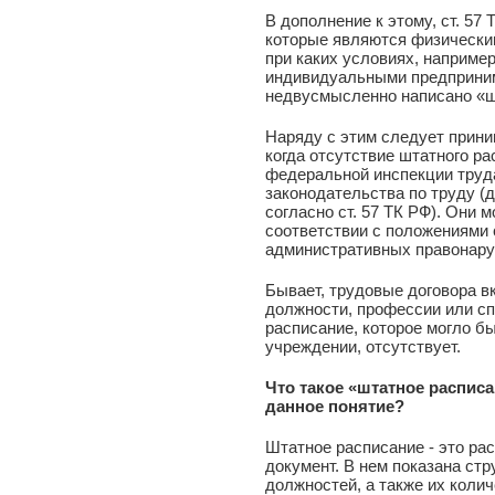
В дополнение к этому, ст. 57
которые являются физически
при каких условиях, например
индивидуальными предприним
недвусмысленно написано «ш
Наряду с этим следует прини
когда отсутствие штатного р
федеральной инспекции труд
законодательства по труду (д
согласно ст. 57 ТК РФ). Они 
соответствии с положениями с
административных правонару
Бывает, трудовые договора в
должности, профессии или сп
расписание, которое могло б
учреждении, отсутствует.
Что такое «штатное распис
данное понятие?
Штатное расписание - это ра
документ. В нем показана стр
должностей, а также их коли