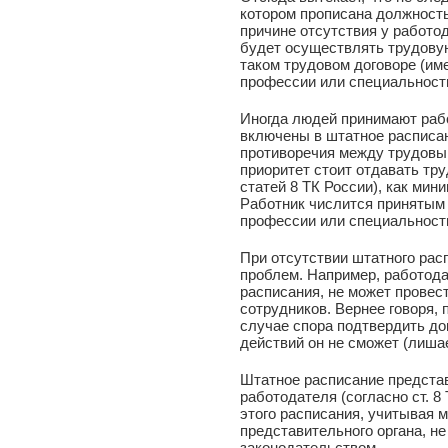
котором прописана должность
причине отсутствия у работо
будет осуществлять трудову
таком трудовом договоре (име
профессии или специальности
Иногда людей принимают рабо
включены в штатное расписан
противоречия между трудовы
приоритет стоит отдавать тру
статей 8 ТК России), как мин
Работник числится принятым 
профессии или специальности
При отсутствии штатного рас
проблем. Например, работодат
расписания, не может провес
сотрудников. Вернее говоря, 
случае спора подтвердить д
действий он не сможет (лиша
Штатное расписание предста
работодателя (согласно ст. 8
этого расписания, учитывая м
представительного органа, н
законодательством.