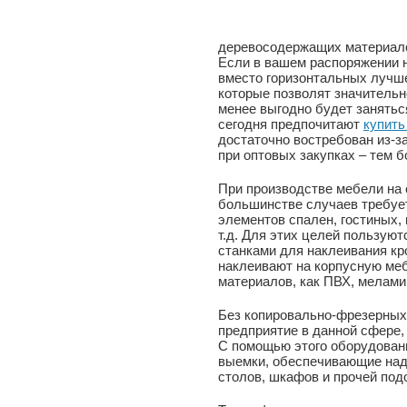
деревосодержащих материало
Если в вашем распоряжении н
вместо горизонтальных лучш
которые позволят значитель
менее выгодно будет занятьс
сегодня предпочитают
купить
достаточно востребован из-за
при оптовых закупках – тем б
При производстве мебели на
большинстве случаев требует
элементов спален, гостиных, 
т.д. Для этих целей пользую
станками для наклеивания кр
наклеивают на корпусную меб
материалов, как ПВХ, мелами
Без копировально-фрезерных 
предприятие в данной сфере,
С помощью этого оборудован
выемки, обеспечивающие над
столов, шкафов и прочей под