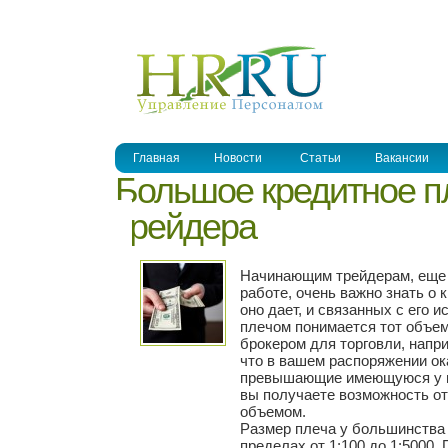
УПРАВЛЕНИЕ ПЕРСОНАЛОМ
Главная
Новости
Статьи
Вакансии
Большое кредитное пл
трейдера
Начинающим трейдерам, еще 
работе, очень важно знать о
оно дает, и связанных с его 
плечом понимается тот объе
брокером для торговли, напри
что в вашем распоряжении ока
превышающие имеющуюся у ва
вы получаете возможность о
объемом.
Размер плеча у большинства
пределах от 1:100 до 1:5000.