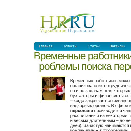
УПРАВЛЕНИЕ ПЕРСОНАЛОМ
Главная
Новости
Статьи
Вакансии
Временные работники
проблемы поиска пер
Временных работников можно 
организовано их сотрудничест
но и по задачам, для которых
бухгалтеры и финансисты ос
– когда закрывается финансо
надзорных органов. В сфере
персонала
производится чаще
рассчитанный на некоторый 
и весьма длительным – до нес
дней). Зачастую нанимаются
компаниями – аутсорсерами.