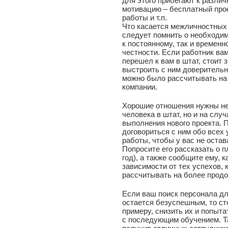
для этого прибегают к разл
мотивацию – бесплатный прое
работы и т.п.
Что касается межличностных
следует помнить о необходим
к постоянному, так и времен
честности. Если работник вам
перешел к вам в штат, стоит 
выстроить с ним доверитель
можно было рассчитывать на
компании.
Хорошие отношения нужны не 
человека в штат, но и на слу
выполнения нового проекта. 
договориться с ним обо всех
работы, чтобы у вас не оста
Попросите его рассказать о 
год), а также сообщите ему, 
зависимости от тех успехов, 
рассчитывать на более прод
Если ваш поиск персонала д
остается безуспешным, то ст
примеру, снизить их и попыт
с последующим обучением. Та