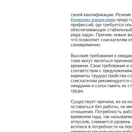
своей квалификации. Резюме 
Кемерово вакансиями
предст
профессий, где требуется оп
обеспечивающих стабильный 
ряда задач. Причем, новые в
что позволяет соискателям о
своевременно.
Высокие требования к ожидае
тоже могут являться причино
времени. Свои требования и 
соответствии с предложениям
варианты трудоустройства со
соискателям рекомендуется 
ожидания и сопоставить их с
труда.
Существует причина, из-за к
оставаться без работы, не и
отношения. Потребность рабо
временем года, так называема
отпусков, снижается уровень
всплеск в потребности на пе
огромным трудом нашли работ