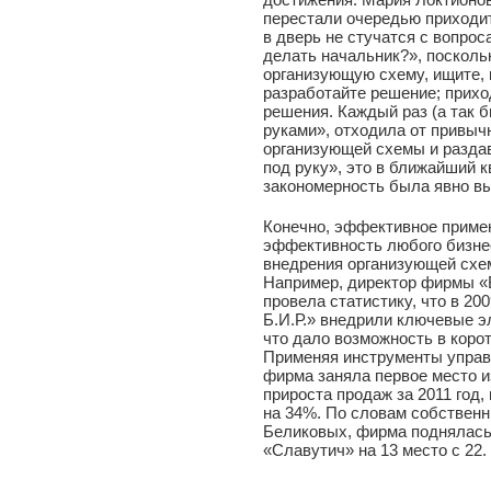
перестали очередью приходит
в дверь не стучатся с вопрос
делать начальник?», поскольк
организующую схему, ищите, 
разработайте решение; прихо
решения. Каждый раз (а так б
руками», отходила от привыч
организующей схемы и раздав
под руку», это в ближайший к
закономерность была явно в
Конечно, эффективное приме
эффективность любого бизнес
внедрения организующей схем
Например, директор фирмы «
провела статистику, что в 20
Б.И.Р.» внедрили ключевые э
что дало возможность в коро
Применяя инструменты управ
фирма заняла первое место и
прироста продаж за 2011 год
на 34%. По словам собственн
Беликовых, фирма поднялась
«Славутич» на 13 место с 22.