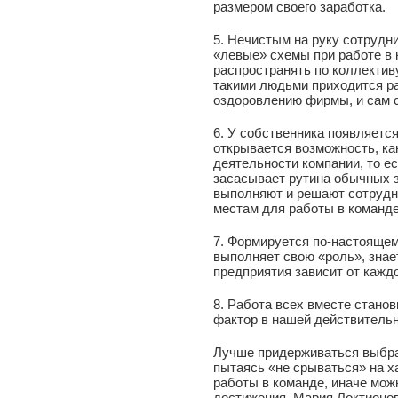
размером своего заработка.
5. Нечистым на руку сотрудн
«левые» схемы при работе в 
распространять по коллектив
такими людьми приходится ра
оздоровлению фирмы, и сам 
6. У собственника появляется
открывается возможность, ка
деятельности компании, то е
засасывает рутина обычных з
выполняют и решают сотрудни
местам для работы в команде
7. Формируется по-настояще
выполняет свою «роль», знае
предприятия зависит от каждо
8. Работа всех вместе стано
фактор в нашей действительн
Лучше придерживаться выбра
пытаясь «не срываться» на х
работы в команде, иначе мож
достижения. Мария Локтионова