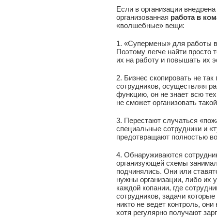
Если в организации внедрена
организованная
работа в ко
«волшебные» вещи:
1. «Супермены» для работы в
Поэтому легче найти просто 
их на работу и повышать их 
2. Бизнес скопировать не так 
сотрудников, осуществляя ра
функцию, он не знает всю те
не сможет организовать такой
3. Перестают случаться «пож
специальные сотрудники и «ту
предотвращают полностью во
4. Обнаруживаются сотрудник
организующей схемы занимали
подчинялись. Они или ставят
нужны организации, либо их 
каждой копании, где сотрудни
сотрудников, задачи которые
никто не ведет контроль, они
хотя регулярно получают зарп