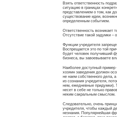
Взять ответственность подра
ситуацию в границах конкрет
представлением о том, как д
существование идеи, возникн
определенным событием.
Ответственность возникает то
Отсутствие такой задумки – о
Функции учредителя запреще
Воспрещается это по той прич
будет человек получивший ф
бизнеса, вы завоевываете вла
Наиболее доступный пример –
хозяин заведения должен осо
не наем собственного дела, а
из сознания учредителя, пото
нем, ежедневные придумки). 
несет в себе не только право
неким сакральным смыслом.
Следовательно, очень принц
учредителя, чтобы каждый де
незнания. Популярнейшая фра