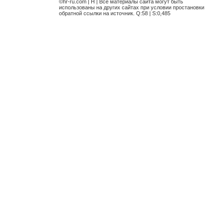
©hr-ru.com | H | Все материалы сайта могут быть
использованы на других сайтах при условии простановки
обратной ссылки на источник. Q:58 | S:0,485