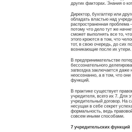
других факторах. Знания о к
Директор, бухгалтер или дру
обладать властью над учред
распространенная проблема –
потому что дело тут же начне
сможет выполнять все то, чт
этого кроются в том, что чел
тот, в свою очередь, до сих п
возникающие после их утери.
В предпринимательстве потер
бессознательного делегирова
загвоздка заключается даже н
неосознанно, а в том, что он
функций.
В практике существует право
учредителя, всего их 7. Для
учредительный договор. На с
несущая в себе секрет успеха
формальность, ведь правовой
совсем иными способами.
7 учредительских функций