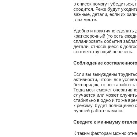
в список помогут убедиться, 
сходится. Реже будут уходит
важные, детали, если их запи
глаз месте.
Удобно и практично сделать 
краткосрочный (то есть ежед
спланировать события забла
детали, относящиеся к долго
соответствующий перечень.
Соблюдение составленного
Если вы вынуждены трудитьс
активности, чтобы все успев
беспорядок, то постарайтесь 
Тогда мозг сможет оперативно
случается или может случить
стабильно в одно и то же вр
к режиму, будет полноценно 
лучшей работе памяти.
Сведите к минимуму отвл
К таким факторам можно отнес