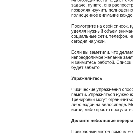
задаче, пункте, она распрост
позволяя изучить полноценно 
полноценное внимание каждом
Посмотрите на свой список, и
уделяя нужный объем внимани
социальные сети, телефон, не
сегодня на ужин.
Если вы заметили, что делае
непреодолимое желание занят
и займитесь работой. Список 
будет забыто.
Упражняйтесь
Физические упражнения спос
памяти. Упражняться нужно е
Тренировки могут ограничить
либо ездой на велосипеде. М
йогой, либо просто прогулят
Делайте небольшие перер
Прекрасный метод помочь моз