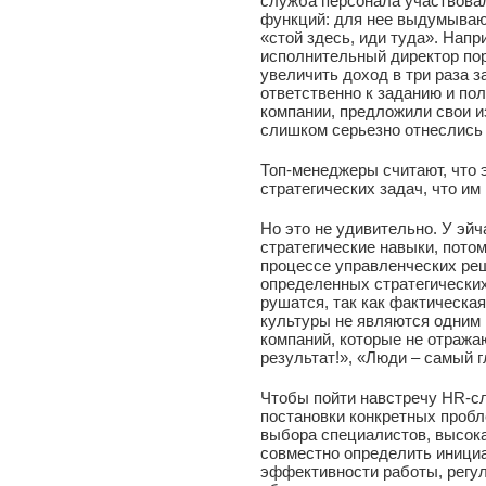
служба персонала участвова
функций: для нее выдумываю
«стой здесь, иди туда». Нап
исполнительный директор пор
увеличить доход в три раза 
ответственно к заданию и по
компании, предложили свои и
слишком серьезно отнеслись 
Топ-менеджеры считают, что 
стратегических задач, что им
Но это не удивительно. У эй
стратегические навыки, потом
процессе управленческих реш
определенных стратегических
рушатся, так как фактическа
культуры не являются одним 
компаний, которые не отража
результат!», «Люди – самый г
Чтобы пойти навстречу HR-с
постановки конкретных пробл
выбора специалистов, высокая
совместно определить иници
эффективности работы, регу