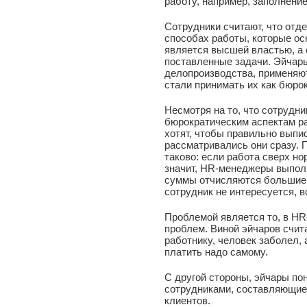
работу, например, заполнени
Сотрудники считают, что отде
способах работы, которые ос
является высшей властью, а
поставленные задачи. Эйчар
делопроизводства, применяю
стали принимать их как бюрок
Несмотря на то, что сотрудни
бюрократическим аспектам р
хотят, чтобы правильно выпи
рассматривались они сразу. 
таково: если работа сверх н
значит, HR-менеджеры выполн
суммы отчисляются большие в
сотрудник не интересуется, в
Проблемой является то, в HR
проблем. Виной эйчаров счита
работнику, человек заболел, 
платить надо самому.
С другой стороны, эйчары по
сотрудниками, составляющие
клиентов.