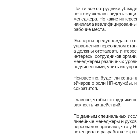
Почти все сотрудники убежде
поэтому желают видеть защит
менеджера. Но какие интере
нанимала квалифицированных
рабочие места.
Эксперты предупреждают о п
управлению персоналом стано
а должны отстаивать интере
интересы сотрудников органи
менеджерам различных уров
подчиненными, учить их упр
Неизвестно, будет ли когда-
эйчаров о роли HR-службы, н
сократится.
Главное, чтобы сотрудники 
важность их действий.
По данным специальных иссле
линейные менеджеры и руков
персоналов признают, что у 
потенциал в разработке страт