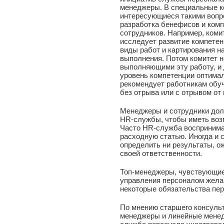
менеджеры. В специальные к
интересующиеся такими вопр
разработка бенефисов и комп
сотрудников. Например, коми
исследует развитие компете
виды работ и картирования н
выполнения. Потом комитет н
выполняющими эту работу, и 
уровень компетенции оптима
рекомендует работникам обуч
без отрыва или с отрывом от
Менеджеры и сотрудники дол
HR-службы, чтобы иметь возм
Часто HR-служба воспринима
расходную статью. Иногда и 
определить ни результаты, о
своей ответственности.
Топ-менеджеры, чувствующие
управления персоналом жела
некоторые обязательства пе
По мнению старшего консульт
менеджеры и линейные менедж