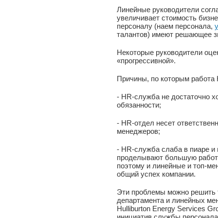
Линейные руководители согл
увеличивает стоимость бизне
персоналу (наем персонала,
талантов) имеют решающее з
Некоторые руководители оце
«прогрессивной».
Причины, по которым работа 
- HR-служба не достаточно 
обязанности;
- HR-отдел несет ответствен
менеджеров;
- HR-служба слаба в пиаре и 
проделывают большую работу,
поэтому и линейные и топ-ме
общий успех компании.
Эти проблемы можно решить 
департамента и линейных мен
Hulliburton Energy Services G
инициатив службы персонала