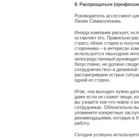
9. Распрощаться (професси
Руководитель ассессмент-це
Лилия Семиколенова.
Иногда компания рискует, есл
оставляет его. Правильно ра
стресс обеих сторон и получи
сторонника – в интересах ко
используется «выходное инте
непосредственный руководите
безусловно, не должно своди
сотрудничество» и денежной 
рассматриваем острые ситуа
одной из сторон.
Итак, «на выходе» нужно дат
даже если он скажет вещи, к
вы узнаете кое-что новое о в
сотрудниках. Обязательно вы
упомяните конкретные заслуг
рекомендациями, которые в б
работу.
Сегодня успешно использует