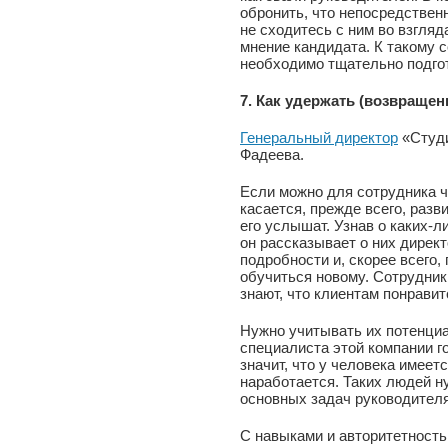
обронить, что непосредствен
не сходитесь с ним во взгляд
мнение кандидата. К такому
необходимо тщательно подго
7. Как удержать (возвращен
Генеральный директор
«Студи
Фадеева.
Если можно для сотрудника чт
касается, прежде всего, разв
его услышат. Узнав о каких-л
он рассказывает о них директ
подробности и, скорее всего
обучиться новому. Сотрудник
знают, что клиентам понравит
Нужно учитывать их потенциа
специалиста этой компании го
значит, что у человека имеет
наработается. Таких людей ну
основных задач руководителя
С навыками и авторитетность