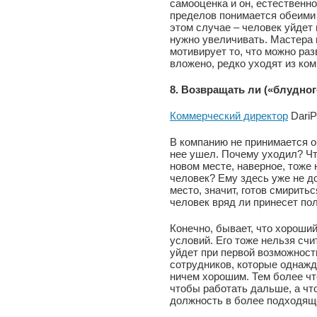
самооценка и он, естественн
пределов понимается обеими 
этом случае – человек уйдет 
нужно увеличивать. Мастера 
мотивирует то, что можно раз
вложено, редко уходят из ком
8. Возвращать ли («блудног
Коммерческий директор
DariP
В компанию не принимается об
нее ушел. Почему уходил? Чт
новом месте, наверное, тоже 
человек? Ему здесь уже не д
место, значит, готов смиритьс
человек вряд ли принесет по
Конечно, бывает, что хороши
условий. Его тоже нельзя сч
уйдет при первой возможност
сотрудников, которые однажд
ничем хорошим. Тем более что
чтобы работать дальше, а чт
должность в более подходящ