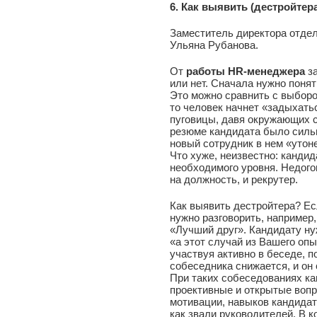
6. Как выявить (дестройтер
Заместитель директора отде
Ульяна Рубанова.
От
работы HR-менеджера
за
или нет. Сначала нужно поня
Это можно сравнить с выборо
то человек начнет «задыхатьс
пуговицы, давя окружающих 
резюме кандидата было сильн
новый сотрудник в нем «утоне
Что хуже, неизвестно: канди
необходимого уровня. Недого
на должность, и рекрутер.
Как выявить дестройтера? Ес
нужно разговорить, например
«Лучший друг». Кандидату ну
«а этот случай из Вашего опы
участвуя активно в беседе, 
собеседника снижается, и он
При таких собеседованиях ка
проективные и открытые вопр
мотивации, навыков кандидат
как звали руководителей. В 