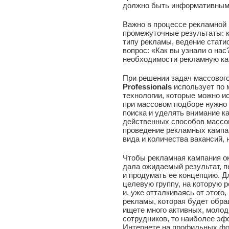
должно быть информативным
Важно в процессе рекламной 
промежуточные результаты: 
типу рекламы, ведение стати
вопрос: «Как вы узнали о нас
необходимости рекламную ка
При решении задач массовог
Professionals
использует по
технологии, которые можно и
при массовом подборе нужно 
поиска и уделять внимание к
действенных способов массо
проведение рекламных кампан
вида и количества вакансий,
Чтобы рекламная кампания о
дала ожидаемый результат, 
и продумать ее концепцию. Д
целевую группу, на которую 
и, уже отталкиваясь от этого
рекламы, которая будет обра
ищете много активных, моло
сотрудников, то наиболее эф
Интернете на профильных фо