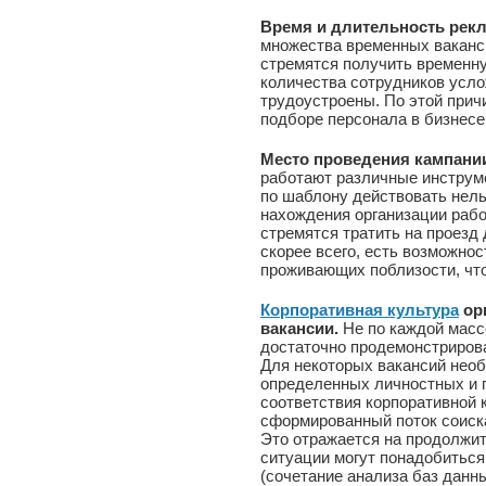
Время и длительность рек
множества временных ваканси
стремятся получить временну
количества сотрудников услож
трудоустроены. По этой прич
подборе персонала в бизнесе,
Место проведения кампани
работают различные инструм
по шаблону действовать нель
нахождения организации рабо
стремятся тратить на проезд
скорее всего, есть возможно
проживающих поблизости, чт
Корпоративная культура
орг
вакансии.
Не по каждой масс
достаточно продемонстрирова
Для некоторых вакансий необ
определенных личностных и 
соответствия корпоративной 
сформированный поток соиска
Это отражается на продолжит
ситуации могут понадобиться
(сочетание анализа баз данны