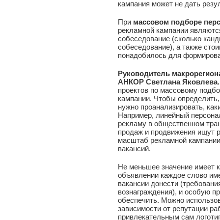
кампания может не дать резу
При
массовом подборе пер
рекламной кампании являются
собеседование (сколько канд
собеседование), а также сто
понадобилось для формирова
Руководитель макрорегион
АНКОР Светлана Яковлева.
проектов по массовому подбо
кампании. Чтобы определить,
нужно проанализировать, как
Например, линейный персонал
рекламу в общественном тран
продаж и продвижения ищут р
масштаб рекламной кампании
вакансий.
Не меньшее значение имеет к
объявлении каждое слово име
вакансии донести (требовани
вознаграждения), и особую п
обеспечить. Можно использов
зависимости от репутации ра
привлекательным сам логоти