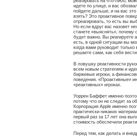
реагировать на что-либо, мо
идете по улице, и вас обозва
пойдете дальше, и на вас это
взять? Это проактивное повед
отреагировать, то есть вы вы
Но если вдруг вас назовет н
станете «выяснять», почему о
будет важно. Вы реагируете а
есть, в одной ситуации вы мо
когда вами руководит только
решаете сами, как себя вести
В ловушку реактивности рук
всем новым стратегиям и иде
биржевые игроки, а финансовы
поведения. «Проактивные» и
«реактивных» игроках.
Уоррен Баффет именно поэто
потому что он не следит за о
Корпорация Apple именно поэт
практически никаких материал
первый раз за 17 лет она вы
стоимость обеспечили реакти
Перед тем, как делать и внедр