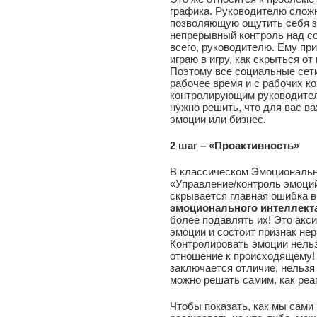
графика. Руководителю сложн
позволяющую ощутить себя з
непрерывный контроль над со
всего, руководителю. Ему при
играю в игру, как скрыться о
Поэтому все социальные сети
рабочее время и с рабочих к
контролирующим руководителя
нужно решить, что для вас ва
эмоции или бизнес.
2 шаг – «Проактивность»
В классическом Эмоциональн
«Управление/контроль эмоций
скрывается главная ошибка 
эмоционального интеллект
более подавлять их! Это акс
эмоции и состоит признак не
Контролировать эмоции нельз
отношение к происходящему! З
заключается отличие, нельзя 
можно решать самим, как реа
Чтобы показать, как мы сами 