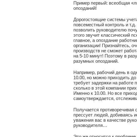
Пример первый: всеобщая «л
опозданий!
Дорогостоящие системы учет
повсеместный контроль и т.д.
позволить руководителю почу
этого звучит классический пс
главное, а опоздание работн
организации! Признайтесь, о
производств не сможет работ
на 5-10 минут! Поэтому в ра
разумных опозданий.
Например, рабочий день в од
10.00, но можно приходить до
требует задержки на работе п
сколько в этой компании при
Именно к 10.00. Но все прих
самоутверждается, отслеживая
Получается противоречивая 
прессует людей, добиваясь ис
уважения вас в качестве рук
руководителя…
Это же относится к проблеме