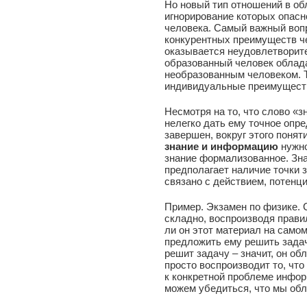
Но новый тип отношений в об
игнорирование которых опасн
человека. Самый важный вопр
конкурентных преимуществ че
оказывается неудовлетворит
образованный человек облад
необразованным человеком. Т
индивидуальные преимуществ
Несмотря на то, что слово «з
нелегко дать ему точное опре
завершен, вокруг этого понят
знание и информацию
нужно
знание формализованное. Зна
предполагает наличие точки 
связано с действием, потенц
Пример. Экзамен по физике. 
складно, воспроизводя прави
ли он этот материал на само
предложить ему решить задач
решит задачу – значит, он обл
просто воспроизводит то, чт
к конкретной проблеме инфор
можем убедиться, что мы об