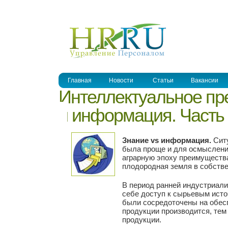
УПРАВЛЕНИЕ ПЕРСОНАЛОМ
Главная
Новости
Статьи
Вакансии
Интеллектуальное пр
и информация. Часть
Знание vs информация.
Ситу
была проще и для осмысления
аграрную эпоху преимущества
плодородная земля в собстве
В период ранней индустриали
себе доступ к сырьевым исто
были сосредоточены на обес
продукции производится, те
продукции.