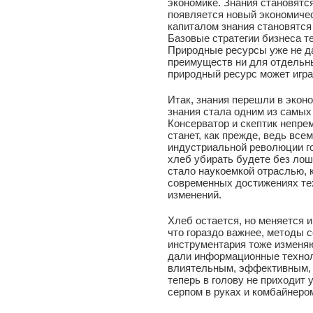
экономике. Знания становятс
появляется новый экономиче
капиталом знания становятся
Базовые стратегии бизнеса т
Природные ресурсы уже не д
преимуществ ни для отдельны
природный ресурс может игр
Итак, знания перешли в экон
знания стала одним из самых
Консерватор и скептик непрем
станет, как прежде, ведь все
индустриальной революции го
хлеб убирать будете без ло
стало наукоемкой отраслью, 
современных достижениях тех
изменений.
Хлеб остается, но меняется и
что гораздо важнее, методы с
инструментария тоже изменя
дали информационные техноло
влиятельным, эффективным,
теперь в голову не приходит
серпом в руках и комбайнеро