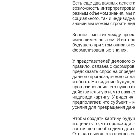
Есть еще два важных аспекта
возможность интерпретирова
разным объемом знания, мы 
социального, так и индивиду
знаний мы можем строить вид
Знание – мостик между прое
имеющимся опытом. И интерп
будущего при этом опираются
формализованные знания.
У представителей делового с
правило, связана с формиров
предсказать спрос на опреде
данного прогноза, можно спл
и сбыта. Но видение будущег
прогнозирования: его нужно ф
действительную и, что важн
индивида картину. У видения
предполагает, что субъект – 
усилия для превращения данн
Чтобы создать картину будущ
и оценить то, что происходит
настоящего необходима для 
Отсюда вывод, что прогноз о