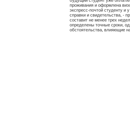
будущий студент уже оплатил
проживания и оформлена виз
экспресс-почтой студенту и у
справки и свидетельства, - п
составит не менее трех недел
определены точные сроки, од
обстоятельства, влияющие на