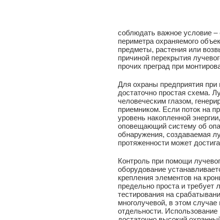
соблюдать важное условие – 
периметра охраняемого объек
предметы, растения или возв
причиной перекрытия лучевог
прочих преград при монтиров
Для охраны предприятия при
достаточно простая схема. Л
человеческим глазом, генери
приемником. Если поток на п
уровень накопленной энергии,
оповещающий систему об опа
обнаружения, создаваемая л
протяженности может достига
Контроль при помощи лучевог
оборудование устанавливает
крепления элементов на крон
предельно проста и требует 
тестирования на срабатывани
многолучевой, в этом случае 
отдельности. Использование 
достаточно высокий охранный