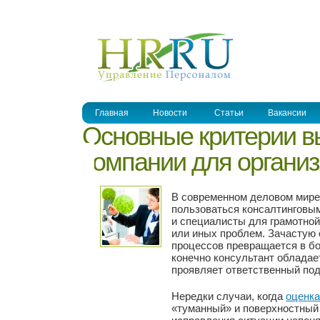
УПРАВЛЕНИЕ ПЕРСОНАЛОМ
Главная
Новости
Статьи
Вакансии
Основные критерии в
компании для органи
В современном деловом мире 
пользоваться консалтинговы
и специалисты для грамотной
или иных проблем. Зачастую 
процессов превращается в бо
конечно консультант облада
проявляет ответственный под
Нередки случаи, когда
оценка
«туманный» и поверхностный 