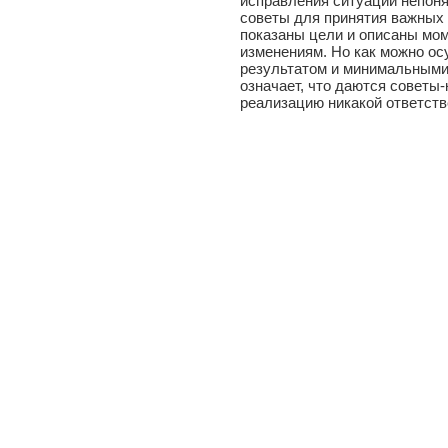
исправления ситуации непоня
советы для принятия важных
показаны цели и описаны мо
изменениям. Но как можно о
результатом и минимальными 
означает, что даются советы-
реализацию никакой ответств