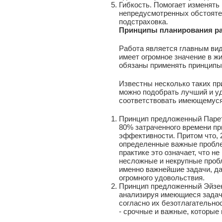
Гибкость. Помогает изменять
непредусмотренных обстоятел
подстраховка.
Принципы планирования ра
Работа является главным вид
имеет огромное значение в ж
обязаны применять принципы
Известны несколько таких пр
можно подобрать лучший и у
соответствовать имеющемуся
Принцип предложенный Парет
80% затраченного времени пр
эффективности. Притом что, 
определенные важные пробле
практике это означает, что н
несложные и некрупные про
именно важнейшие задачи, да
огромного удовольствия.
Принцип предложенный Эйзенх
анализируя имеющиеся задачи
согласно их безотлагательнос
- срочные и важные, которые