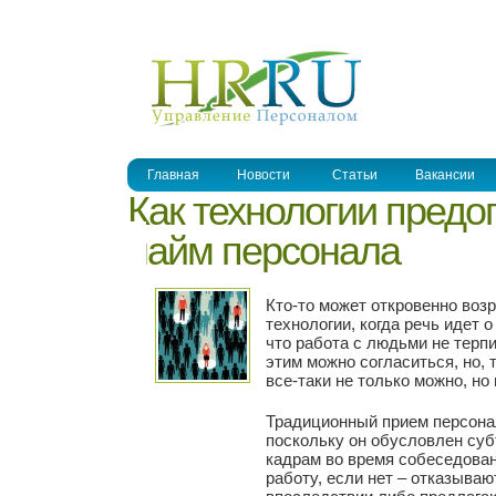
УПРАВЛЕНИЕ ПЕРСОНАЛОМ
Главная
Новости
Статьи
Вакансии
Как технологии пред
найм персонала
Кто-то может откровенно воз
технологии, когда речь идет о
что работа с людьми не терпи
этим можно согласиться, но, 
все-таки не только можно, но
Традиционный прием персона
поскольку он обусловлен суб
кадрам во время собеседован
работу, если нет – отказываю