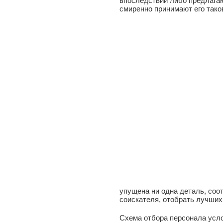
впоследствии либо предлагаю
смиренно принимают его тако
упущена ни одна деталь, соо
соискателя, отобрать лучших
Схема отбора персонала усл