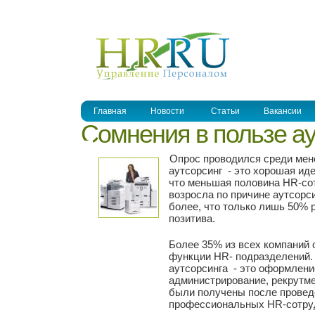
УПРАВЛЕНИЕ ПЕРСОНАЛОМ
Главная
Новости
Статьи
Вакансии
Сомнения в пользе ау
Опрос проводился среди мен
аутсорсинг - это хорошая ид
что меньшая половина HR-сот
возросла по причине аутсорс
более, что только лишь 50% 
позитива.
Более 35% из всех компаний 
функции HR- подразделений.
аутсорсинга - это оформлени
администрирование, рекрутме
были получены после провед
профессиональных HR-сотру