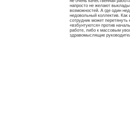
не очень качественная работ
напросто не желают выкладыв
возможностей. А где один не
недовольный коллектив. Как 
сотрудник может перетянуть н
«взбунтуются» против начальс
работе, либо к массовым увол
здравомыслящие руководител