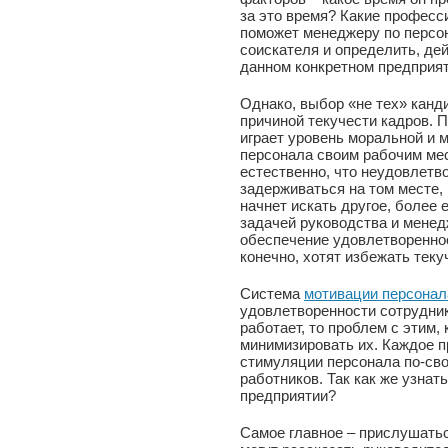
за это время? Какие професс
поможет менеджеру по персон
соискателя и определить, дей
данном конкретном предприят
Однако, выбор «не тех» канд
причиной текучести кадров. 
играет уровень моральной и 
персонала своим рабочим мес
естественно, что неудовлетв
задерживаться на том месте, 
начнет искать другое, более
задачей руководства и менед
обеспечение удовлетвореннос
конечно, хотят избежать теку
Система
мотивации персонал
удовлетворенности сотрудник
работает, то проблем с этим,
минимизировать их. Каждое п
стимуляции персонала по-сво
работников. Так как же узнат
предприятии?
Самое главное – прислушатьс