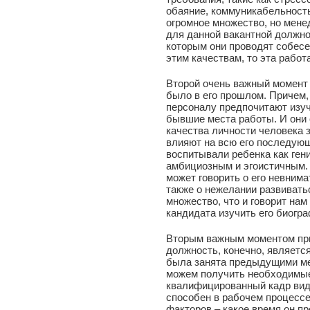
обаяние, коммуникабельность,
огромное множество, но мен
для данной вакантной должнос
которым они проводят собесе
этим качествам, то эта работ
Второй очень важный момент п
было в его прошлом. Причем
персоналу предпочитают изуч
бывшие места работы. И они 
качества личности человека 
влияют на всю его последую
воспитывали ребенка как ген
амбициозным и эгоистичным. 
может говорить о его невнима
также о нежелании развивать
множество, что и говорит нам
кандидата изучить его биогр
Вторым важным моментом при
должность, конечно, является
была занята предыдущими ме
можем получить необходимые
квалифицированный кадр види
способен в рабочем процессе
факторов – какое время он п