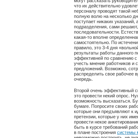
могут рассказать руководител
что их действительно удовл
персоналу проводят такой не
полную волю на несколько дне
поступает никаких указаний, 
подразделения, сами решают, 
последовательности. Естеств
какая-то вполне определенна
самостоятельно. По истечени
правило, это 3-4 дня «вольно
результаты работы данного п
эффективней по сравнению с т
учесть мнение работников и с
предложений. Возможно, сотр
распределить свое рабочее в
очередь.
Второй очень эффективный сп
это провести некий опрос. Н
возможность высказаться. Бу
бумаге. Попросите своих раб
которые они предъявляют к и
претензии, которые у них им
провести некое анкетировани
быть в курсе требований раб
в плане построения
системы 
невозможно построить, не зна