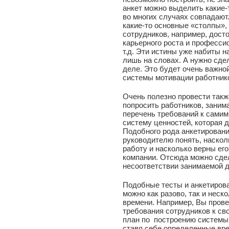
анкет можно выделить какие-
во многих случаях совпадают
какие-то основные «столпы»,
сотрудников, например, дост
карьерного роста и професси
т.д. Эти истины уже набиты н
лишь на словах. А нужно сде
деле. Это будет очень важной
системы мотивации работник
Очень полезно провести такж
попросить работников, заним
перечень требований к самим
систему ценностей, которая 
Подобного рода анкетировани
руководителю понять, наскол
работу и насколько верны ег
компании. Отсюда можно сдел
несоответствии занимаемой 
Подобные тесты и анкетирова
можно как разово, так и нес
времени. Например, Вы прове
требования сотрудников к св
план по построению системы 
ставя себе определенные вр