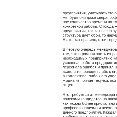
предприятия, учитывать его 
же, будь они даже сверхпроф
ное количество времени на т
конкретной работы. Отсюда – 
предприятия, так как все стр
структура дает сбой, то нару
А это, как правило, стоит пре
В первую очередь менеджера
том, что огромная часть их 
необходимых предприятию кад
успешная работа предприяти
персонала ошибся и принял на
всего, это приведет либо к е
в коллективе, либо к его ув
– одна из причин текучки, по
акцент.
Что требуется от менеджера п
поисками кандидатов на вака
как можно более пристально и
профессионализма и психоло
данного предприятия. Каждая
требования, такие как стресс