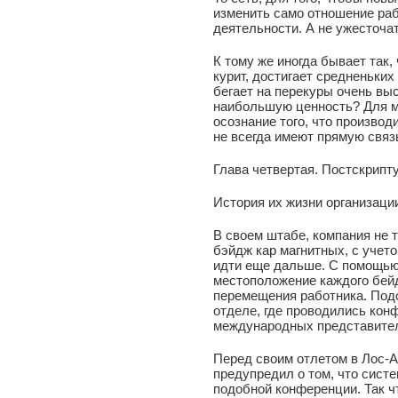
изменить само отношение раб
деятельности. А не ужесточа
К тому же иногда бывает так, 
курит, достигает средненьких 
бегает на перекуры очень выс
наибольшую ценность? Для мн
осознание того, что произво
не всегда имеют прямую связ
Глава четвертая. Постскрипт
История их жизни организаци
В своем штабе, компания не т
бэйдж кар магнитных, с учет
идти еще дальше. С помощью
местоположение каждого бей
перемещения работника. Под
отделе, где проводились кон
международных представител
Перед своим отлетом в Лос-
предупредил о том, что сист
подобной конференции. Так чт