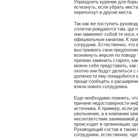
Упразднять курение для борь
исчезнуть, если убрать места
переползут в другие места.
Так как же поступить руковод
сплетни рождаются там, где п
они заменяют собой те носи,
официальным каналам. К при
сотрудник. Естественно, что 
выстраивать свои предположен
возникнуть версия по поводу 
призван заменить старого, ка
можно себе представить, как 
охотно они будут делиться с
должности ему понадобится м
проще сообщить о расширении
взяли нового сотрудника.
Еще необходимо помнить, что
причине недостоверности ин
источника. К примеру, если р
увольнение, а в компании зая
несоответствие занимаемой д
происходит в организации, гд
Руководящий состав в таком 
сотрудники, естественно, «д