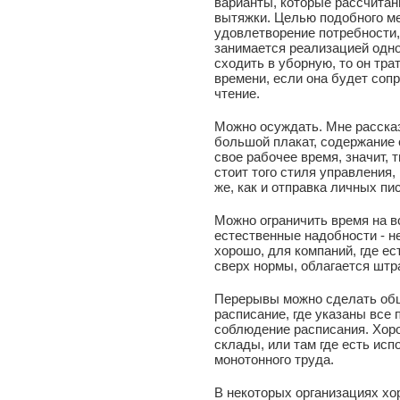
варианты, которые рассчитан
вытяжки. Целью подобного ме
удовлетворение потребности,
занимается реализацией одно
сходить в уборную, то он тра
времени, если она будет соп
чтение.
Можно осуждать. Мне рассказ
большой плакат, содержание 
свое рабочее время, значит, 
стоит того стиля управления,
же, как и отправка личных пи
Можно ограничить время на вс
естественные надобности - не
хорошо, для компаний, где ес
сверх нормы, облагается шт
Перерывы можно сделать общ
расписание, где указаны все 
соблюдение расписания. Хоро
склады, или там где есть ис
монотонного труда.
В некоторых организациях х