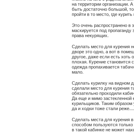
на территории организации. А
быть достаточно большой, то
пройти в то место, где курить
Это очень распространено в 
маскируется под пропаганду 
права некурящих.
Сделать место для курения н
дворе это одно, а вот в поме
другое, даже если есть хоть 
плохая. Курение становится 
одежда пропахивается табачн
мало.
Сделать курилку на видном д
сделали место для курения та
обязательно проходили кабин
Да еще и мимо застекленной е
курильщиков. Таким образом 
да и ходки тоже стали реже....
Сделать места для курения в
способом пользуются только 
в такой кабинке не может нах