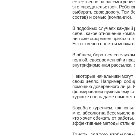
естественно на рассмотрение
это «предательство». Ребено
выбирать свою дорогу. Тем б
состав) и семью (компанию).
В подобных случаях каждый 
себе.. какое отношение компа
ли тоже оформлен приказ о т
Естественно сплетни множатс
В общем, бороться со слуха
полной, своевременной и пра
внутрифирменная рассылка, 
Некоторые начальники могут 
своих целях. Например, соби
помощью доверенного лица. 
формирования нужных ему слу
курилке очень даже поможет 
Борьба с курением, как попы
мне, абсолютна бессмысленна
кто хочет сбежать от работы,
эффективные методы отлыни
То есть, для того, чтобы пов