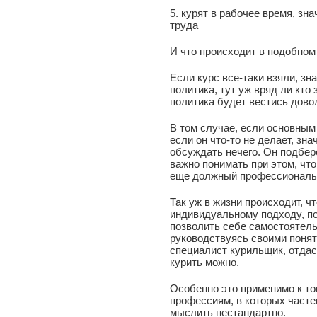
5. курят в рабочее время, зн
труда
И что происходит в подобном
Если курс все-таки взяли, зн
политика, тут уж вряд ли кто
политика будет вестись дово
В том случае, если основным
если он что-то не делает, зна
обсуждать нечего. Он подбер
важно понимать при этом, чт
еще должный профессиональн
Так уж в жизни происходит, 
индивидуальному подходу, по
позволить себе самостоятель
руководствуясь своими понят
специалист курильщик, отдас
курить можно.
Особенно это применимо к то
профессиям, в которых част
мыслить нестандартно.