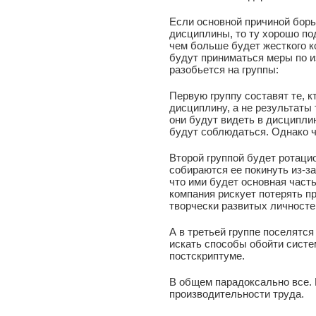
Если основной причиной борь
дисциплины, то ту хорошо п
чем больше будет жесткого к
будут приниматься меры по и
разобьется на группы:
Первую группу составят те, 
дисциплину, а не результаты 
они будут видеть в дисципли
будут соблюдаться. Однако че
Второй группой будет ротацио
собираются ее покинуть из-з
что ими будет основная част
компания рискует потерять п
творчески развитых личносте
А в третьей группе поселятся
искать способы обойти систе
постскриптуме.
В общем парадоксально все. 
производительности труда.