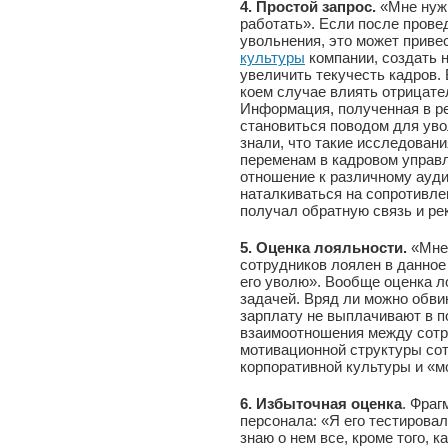
4. Простой запрос.
«Мне нужн
работать». Если после прове
увольнения, это может приве
культуры
компании, создать 
увеличить текучесть кадров.
коем случае влиять отрицате
Информация, полученная в ре
становиться поводом для уво
знали, что такие исследован
переменам в кадровом управл
отношение к различному ауд
наталкиваться на сопротивле
получал обратную связь и ре
5. Оценка лояльности.
«Мне 
сотрудников лоялен в данное 
его уволю». Вообще оценка л
задачей. Вряд ли можно обви
зарплату не выплачивают в 
взаимоотношения между сотру
мотивационной структуры сот
корпоративной культуры и «м
6. Избыточная оценка
. Фраг
персонала: «Я его тестировал
знаю о нем все, кроме того, 