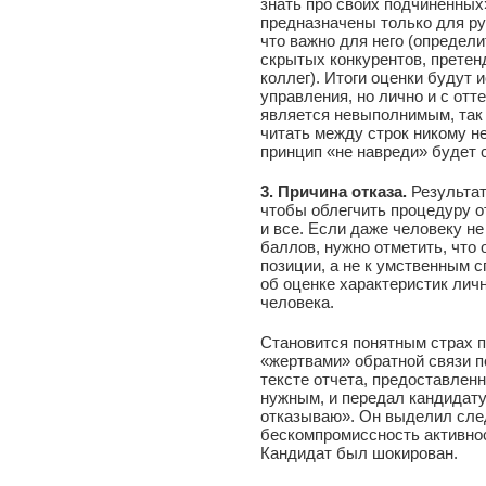
знать про своих подчиненных
предназначены только для ру
что важно для него (определ
скрытых конкурентов, претен
коллег). Итоги оценки будут 
управления, но лично и с отт
является невыполнимым, так к
читать между строк никому не
принцип «не навреди» будет 
3. Причина отказа.
Результат
чтобы облегчить процедуру о
и все. Если даже человеку н
баллов, нужно отметить, что 
позиции, а не к умственным с
об оценке характеристик лич
человека.
Становится понятным страх п
«жертвами» обратной связи п
тексте отчета, предоставленн
нужным, и передал кандидату
отказываю». Он выделил сле
бескомпромиссность активнос
Кандидат был шокирован.