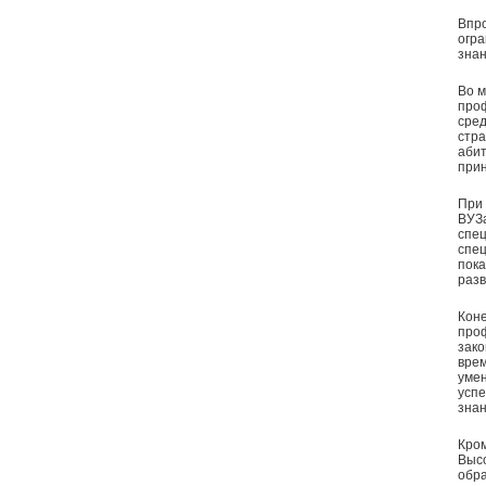
Впро
огра
знан
Во м
проф
сре
стра
абит
прин
При 
ВУЗа
спец
спец
пока
разв
Коне
проф
зако
врем
умен
успе
знан
Кром
Выс
обра