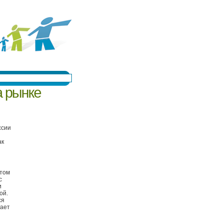
а рынке
ссии
ак
стом
с
и
ой.
ся
вает