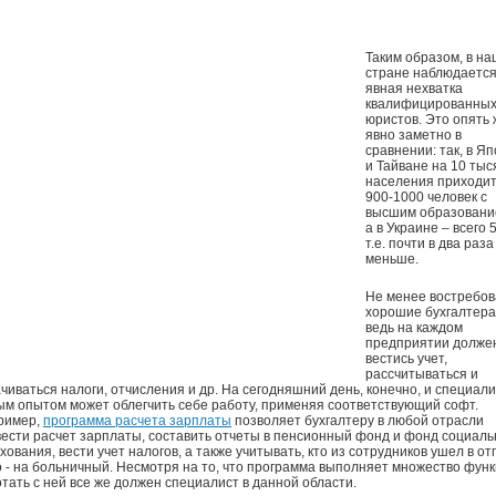
Таким образом, в н
стране наблюдаетс
явная нехватка
квалифицированны
юристов. Это опять 
явно заметно в
сравнении: так, в Я
и Тайване на 10 тыс
населения приходи
900-1000 человек с
высшим образовани
а в Украине – всего 
т.е. почти в два раза
меньше.
Не менее востребо
хорошие бухгалтера
ведь на каждом
предприятии долже
вестись учет,
рассчитываться и
чиваться налоги, отчисления и др. На сегодняшний день, конечно, и специали
м опытом может облегчить себе работу, применяя соответствующий софт.
ример,
программа расчета зарплаты
позволяет бухгалтеру в любой отрасли
ести расчет зарплаты, составить отчеты в пенсионный фонд и фонд социаль
хования, вести учет налогов, а также учитывать, кто из сотрудников ушел в отп
о - на больничный. Несмотря на то, что программа выполняет множество функ
тать с ней все же должен специалист в данной области.