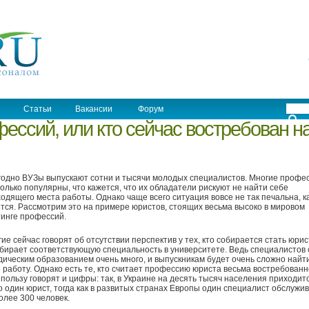
Статьи
Вакансии
Форум
фессий, или кто сейчас востребован н
одно ВУЗы выпускают сотни и тысячи молодых специалистов. Многие профе
олько популярны, что кажется, что их обладатели рискуют не найти себе
одящего места работы. Однако чаще всего ситуация вовсе не так печальна, к
тся. Рассмотрим это на примере юристов, стоящих весьма высоко в мировом
инге профессий.
ие сейчас говорят об отсутствии перспектив у тех, кто собирается стать юри
бирает соответствующую специальность в университете. Ведь специалистов 
ическим образованием очень много, и выпускникам будет очень сложно найт
 работу. Однако есть те, кто считает профессию юриста весьма востребованн
 пользу говорят и цифры: так, в Украине на десять тысяч населения приходит
о один юрист, тогда как в развитых странах Европы один специалист обслужи
олее 300 человек.