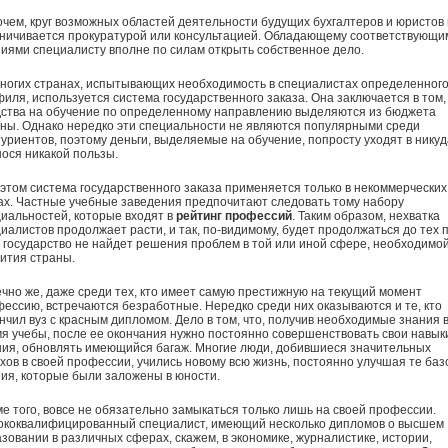
чем, круг возможных областей деятельности будущих бухгалтеров и юристов
ничивается прокуратурой или консультацией. Обладающему соответствующи
иями специалисту вполне по силам открыть собственное дело.
ногих странах, испытывающих необходимость в специалистах определенног
иля, используется система государственного заказа. Она заключается в том,
дства на обучение по определенному направлению выделяются из бюджета
ны. Однако нередко эти специальности не являются популярными среди
уриентов, поэтому деньги, выделяемые на обучение, попросту уходят в никуд
ося никакой пользы.
этом система государственного заказа применяется только в некоммерческих
х. Частные учебные заведения предпочитают следовать тому набору
иальностей, которые входят в
рейтинг профессий
. Таким образом, нехватка
иалистов продолжает расти, и так, по-видимому, будет продолжаться до тех п
 государство не найдет решения проблем в той или иной сфере, необходимо
ития страны.
чно же, даже среди тех, кто имеет самую престижную на текущий момент
ессию, встречаются безработные. Нередко среди них оказываются и те, кто
нчил вуз с красным дипломом. Дело в том, что, получив необходимые знания 
я учебы, после ее окончания нужно постоянно совершенствовать свои навык
ия, обновлять имеющийся багаж. Многие люди, добившиеся значительных
хов в своей профессии, учились новому всю жизнь, постоянно улучшая те ба
ия, которые были заложены в юности.
е того, вовсе не обязательно замыкаться только лишь на своей профессии.
ококвалифицированный специалист, имеющий несколько дипломов о высшем
зовании в различных сферах, скажем, в экономике, журналистике, истории,