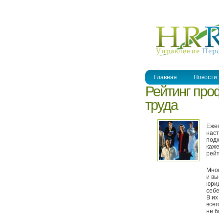
УПРАВЛЕНИЕ ПЕРСОНАЛОМ
Главная
Новости
Рейтинг про
труда
Ежег
наст
подх
каже
рейт
Мног
и вы
юрид
себе
В их
всег
не б