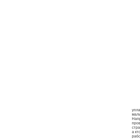
упла
малы
Нап
пров
стра
а кт
рабо