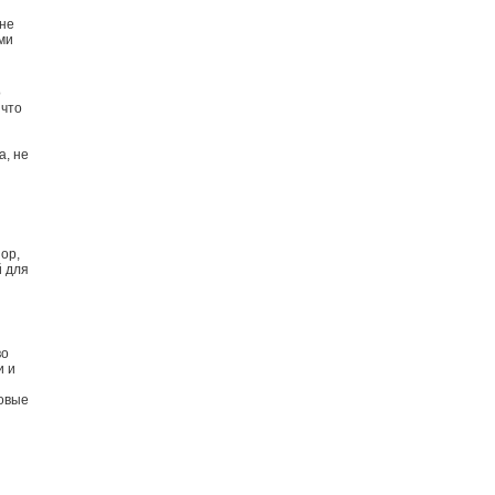
 не
ми
о
 что
а, не
ор,
й для
во
и и
зовые