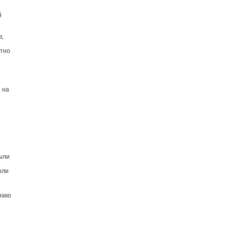
й
в,
стно
 на
были
оли
нако