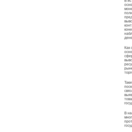
В ис
осно
моне
поли
пред
выво
конт
коне
набл
дене
Как 
осно
сфер
выво
ресу
рынк
торг
Таки
поск
связ
выяв
това
госу
В н
мног
прот
госу