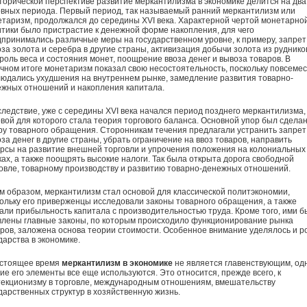
торической перспективе развитие меркантилизма в экономике делится на два
вных периода. Первый период, так называемый ранний меркантилизм или
таризм, продолжался до середины XVI века. Характерной чертой монетарно
тики было пристрастие к денежной форме накопления, для чего
принимались различные меры на государственном уровне, к примеру, запрет
за золота и серебра в другие страны, активизация добычи золота из руднико
роль веса и состояния монет, поощрение ввоза денег и вывоза товаров. В
чном итоге монетаризм показал свою несостоятельность, поскольку повсеме
юдались ухудшения на внутреннем рынке, замедление развития товарно-
жных отношений и накопления капитала.
следствие, уже с середины XVI века начался период позднего меркантилизма,
вой для которого стала теория торгового баланса. Основной упор был сделан
у товарного обращения. Сторонникам течения предлагали устранить запрет
за денег в другие страны, убрать ограничение на ввоз товаров, направить
рсы на развитие внешней торговли и упрочения положения на колониальных
ах, а также поощрять высокие налоги. Так была открыта дорога свободной
овле, товарному производству и развитию товарно-денежных отношений.
м образом, меркантилизм стал основой для классической политэкономии,
ольку его приверженцы исследовали законы товарного обращения, а также
али прибыльность капитала с производительностью труда. Кроме того, ими 
лены главные законы, по которым происходило функционирование рынка
ров, заложена основа теории стоимости. Особенное внимание уделялось и р
дарства в экономике.
астоящее время
меркантилизм в экономике
не является главенствующим, од
ие его элементы все еще используются. Это относится, прежде всего, к
екционизму в торговле, международным отношениям, вмешательству
дарственных структур в хозяйственную жизнь.