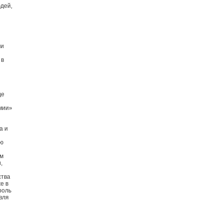
дей,
ми
 в
де
мии»
а и
юю
ым
,
ства
е в
роль
вля