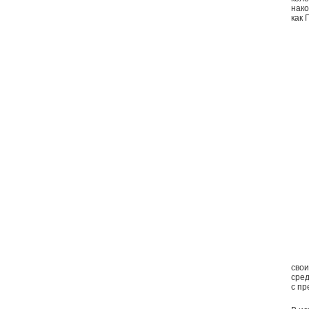
нако
как 
свои
сред
с п