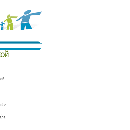
кой
той
о
ий о
,
ала.