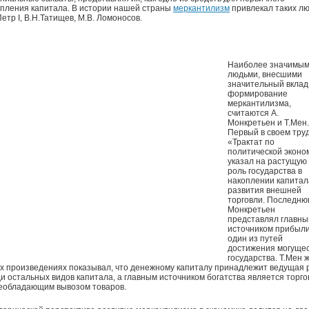
пления капитала. В истории нашей страны
меркантилизм
привлекал таких лю
Петр I, В.Н.Татищев, М.В. Ломоносов.
Наиболее значимы
людьми, внесшими
значительный вклад
формирование
меркантилизма,
считаются А.
Монкретьен и Т.Мен.
Первый в своем тру
«Трактат по
политической эконо
указал на растущую
роль государства в
накоплении капитал
развития внешней
торговли. Последн
Монкретьен
представлял главн
источником прибыли
один из путей
достижения могуще
государства. Т.Мен ж
х произведениях показывал, что денежному капиталу принадлежит ведущая 
и остальных видов капитала, а главным источником богатства является торго
реобладающим вывозом товаров.