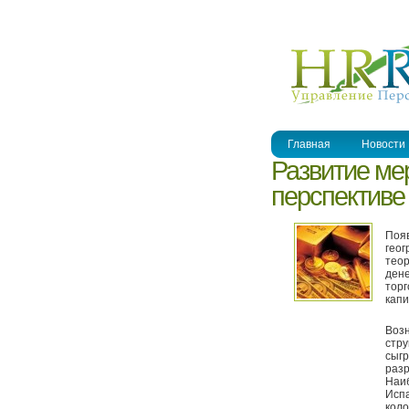
УПРАВЛЕНИЕ ПЕРСОНАЛОМ
Главная
Новости
Развитие ме
перспективе
Появ
геог
теор
дене
торг
капи
Воз
стру
сыгр
разр
Наиб
Испа
коло