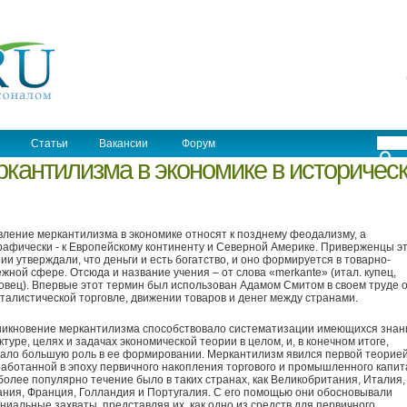
Статьи
Вакансии
Форум
ркантилизма в экономике в историчес
ление меркантилизма в экономике относят к позднему феодализму, а
рафически - к Европейскому континенту и Северной Америке. Приверженцы э
ии утверждали, что деньги и есть богатство, и оно формируется в товарно-
жной сфере. Отсюда и название учения – от слова «merkante» (итал. купец,
овец). Впервые этот термин был использован Адамом Смитом в своем труде 
талистической торговле, движении товаров и денег между странами.
никновение меркантилизма способствовало систематизации имеющихся знан
ктуре, целях и задачах экономической теории в целом, и, в конечном итоге,
ало большую роль в ее формировании. Меркантилизм явился первой теорией
аботанной в эпоху первичного накопления торгового и промышленного капит
олее популярно течение было в таких странах, как Великобритания, Италия,
ния, Франция, Голландия и Португалия. С его помощью они обосновывали
ниальные захваты, представляя их, как одно из средств для первичного