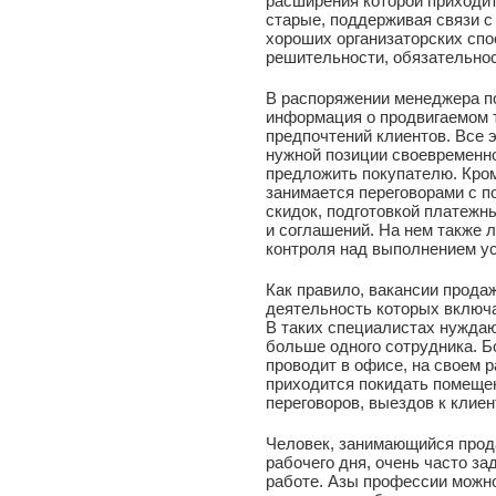
расширения которой приходит
старые, поддерживая связи с
хороших организаторских спо
решительности, обязательнос
В распоряжении менеджера п
информация о продвигаемом т
предпочтений клиентов. Все э
нужной позиции своевременн
предложить покупателю. Кром
занимается переговорами с 
скидок, подготовкой платежн
и соглашений. На нем также 
контроля над выполнением ус
Как правило, вакансии прода
деятельность которых включа
В таких специалистах нуждаю
больше одного сотрудника. 
проводит в офисе, на своем 
приходится покидать помеще
переговоров, выездов к клиен
Человек, занимающийся прод
рабочего дня, очень часто за
работе. Азы профессии можно