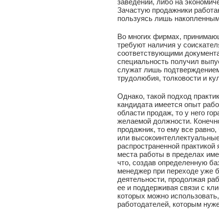
заведении, либо на экономич
Зачастую продажники работаю
пользуясь лишь накопленным
Во многих фирмах, принимающ
требуют наличия у соискател
соответствующими документа
специальность получил выпус
служат лишь подтверждением
трудолюбия, толковости и ку
Однако, такой подход практик
кандидата имеется опыт раб
области продаж, то у него г
желаемой должности. Конечн
продажник, то ему все равно,
или высокоинтеллектуальные 
распространенной практикой 
места работы в пределах име
что, создав определенную баз
менеджер при переходе уже б
деятельности, продолжая раб
ее и поддерживая связи с кл
которых можно использовать
работодателей, которым нуж