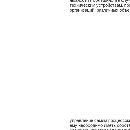
нюансов (в большинстве случ
техническим устройствам, пр
организаций, различных объек
управление самим процессом
ему необходимо иметь собств