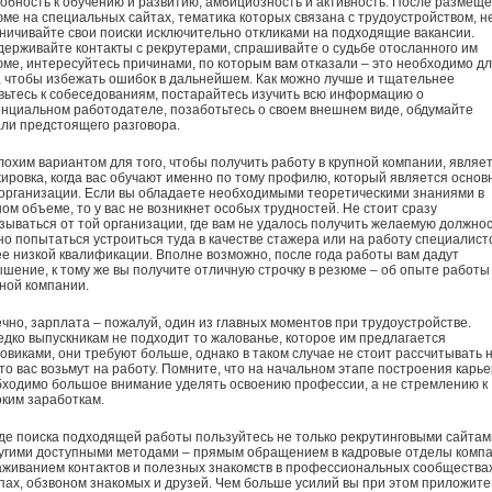
обность к обучению и развитию, амбициозность и активность. После размещ
ме на специальных сайтах, тематика которых связана с трудоустройством, н
ничивайте свои поиски исключительно откликами на подходящие вакансии.
ерживайте контакты с рекрутерами, спрашивайте о судьбе отосланного им
ме, интересуйтесь причинами, по которым вам отказали – это необходимо д
, чтобы избежать ошибок в дальнейшем. Как можно лучше и тщательнее
вьтесь к собеседованиям, постарайтесь изучить всю информацию о
нциальном работодателе, позаботьтесь о своем внешнем виде, обдумайте
ли предстоящего разговора.
охим вариантом для того, чтобы получить работу в крупной компании, являе
ировка, когда вас обучают именно по тому профилю, который является осно
организации. Если вы обладаете необходимыми теоретическими знаниями в
ом объеме, то у вас не возникнет особых трудностей. Не стоит сразу
зываться от той организации, где вам не удалось получить желаемую должнос
о попытаться устроиться туда в качестве стажера или на работу специалист
е низкой квалификации. Вполне возможно, после года работы вам дадут
шение, к тому же вы получите отличную строчку в резюме – об опыте работы
ной компании.
чно, зарплата – пожалуй, один из главных моментов при трудоустройстве.
дко выпускникам не подходит то жалованье, которое им предлагается
овиками, они требуют больше, однако в таком случае не стоит рассчитывать 
что вас возьмут на работу. Помните, что на начальном этапе построения карь
ходимо большое внимание уделять освоению профессии, а не стремлению к
ким заработкам.
де поиска подходящей работы пользуйтесь не только рекрутинговыми сайтам
угими доступными методами – прямым обращением в кадровые отделы компа
живанием контактов и полезных знакомств в профессиональных сообщества
пах, обзвоном знакомых и друзей. Чем больше усилий вы при этом приложите