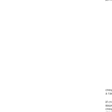
спец
а та
И ст
ваше
спец