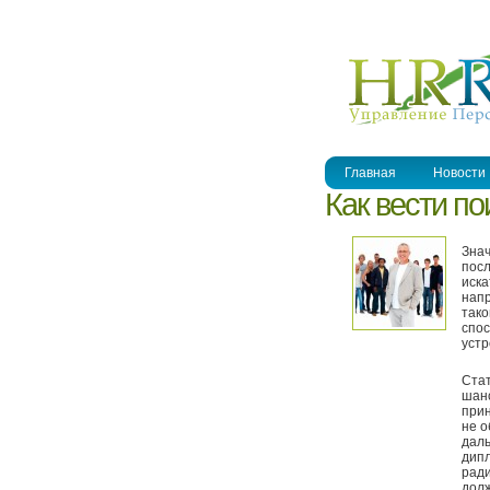
УПРАВЛЕНИЕ ПЕРСОНАЛОМ
Главная
Новости
Как вести п
Знач
посл
иска
напр
тако
спос
устр
Стат
шанс
прин
не о
даль
дипл
ради
долж