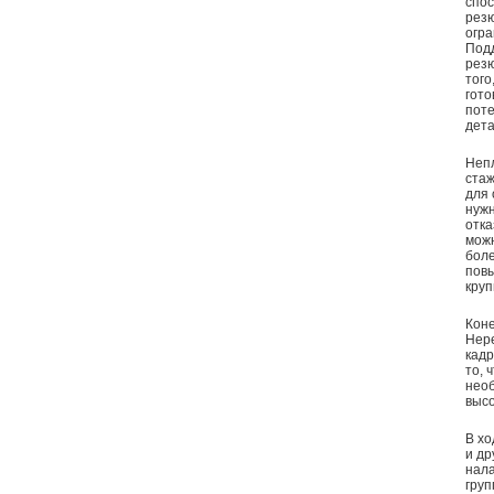
спос
резю
огра
Подд
резю
того
гото
поте
дета
Непл
стаж
для 
нужн
отка
можн
боле
повы
круп
Коне
Нере
кадр
то, 
необ
высо
В хо
и др
нала
груп