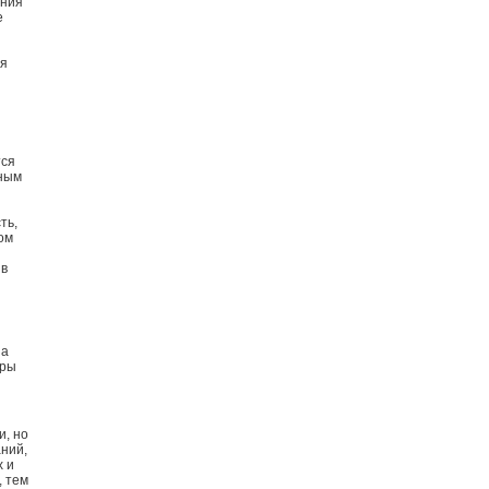
ения
е
ля
тся
вным
ть,
ом
 в
на
еры
и, но
ний,
х и
, тем