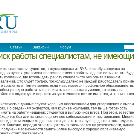
Статьи
Вакансии
Форум
оиск работы специалистам, не имеющ
ительная часть студентов, выпускающихся из ВУЗа или обучающихся на
едних курсах, уже имеют постоянное место работы, однако есть и те, кто буд
ть компанию, где готовы дать работу специалисту без опыта в нужном
авлении. Это будет трудно, поскольку далеко не каждый работодатель приме
го соискателя. Тем не менее, если у вас имеется профильное образование, в
обны усердно работать и развивать свои навыки и умения, то шансы на
ойство в надежную и перспективную компанию все же имеются, и весьма высо
истические данные служат хорошим обоснованием для утверждения о высок
ах. По сведениям экспертов, чем крупнее компания, тем выше готовность
имать на работу недавних студентов и выпускников вузов. При этом, естестве
бходится без длительного оценочного собеседования и тестирования. Многи
новидные молодые люди начинают делать карьеру еще до того, как получить
ом. Конечно, нередко это отрицательно сказывается на успеваемости, однак
 получения возможности занять более высокую и хорошо оплачиваемую
ность стоит постараться.