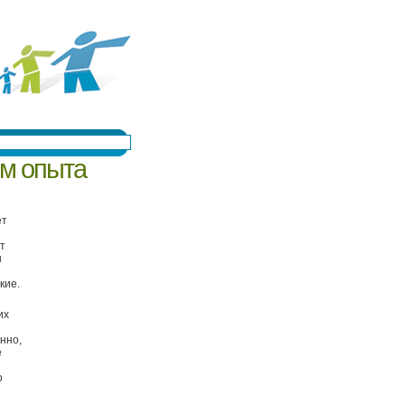
им опыта
ет
т
ы
кие.
их
нно,
е
о