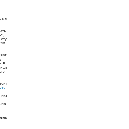
дятся
вать
бе,
боту.
емя
кают
у
ь, в
 лишь
ого
стоит
оту
яйки
сию,
ением