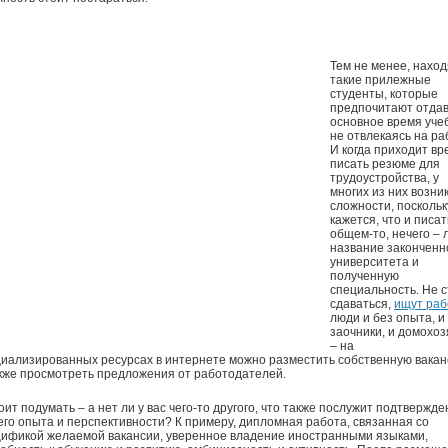
Тем не менее, нахо
такие прилежные
студенты, которые
предпочитают отда
основное время уче
не отвлекаясь на ра
И когда приходит вр
писать резюме для
трудоустройства, у
многих из них возни
сложности, поскольк
кажется, что и писат
общем-то, нечего –
название законченн
университета и
полученную
специальность. Не 
сдаваться,
ищут раб
люди и без опыта, и
заочники, и домохоз
– на
иализированных ресурсах в интернете можно разместить собственную вакан
кже просмотреть предложения от работодателей.
оит подумать – а нет ли у вас чего-то другого, что также послужит подтвержд
го опыта и перспективности? К примеру, дипломная работа, связанная со
ификой желаемой вакансии, уверенное владение иностранными языками,