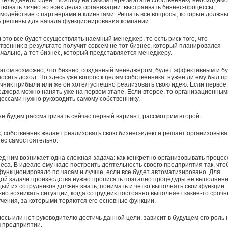
тель данной идеи. Поэтому на самом первом этапе собственнику необходимо
твовать лично во всех делах организации: выстраивать бизнес-процессы,
модействие с партнерами и клиентами. Решать все вопросы, которые должн
ь решены для начала функционирования компании.
 это все будет осуществлять наемный менеджер, то есть риск того, что
твенник в результате получит совсем не тот бизнес, который планировался
чально, а тот бизнес, который представляется менеджеру.
этом возможно, что бизнес, созданный менеджером, будет эффективным и б
осить доход. Но здесь уже вопрос к целям собственника: нужен ли ему был п
чник прибыли или же он хотел успешно реализовать свою идею. Если первое,
джера можно нанять уже на первом этапе. Если второе, то организационным
ессами нужно руководить самому собственнику.
е будем рассматривать сейчас первый вариант, рассмотрим второй.
, собственник желает реализовать свою бизнес-идею и решает организовыва
ес самостоятельно.
д ним возникает одна сложная задача: как конкретно организовывать проце
еса. В идеале ему надо построить деятельность своего предприятия так, что
функционировало по часам и лучше, если все будет автоматизировано. Для
ой задачи производства нужно прописать поэтапно процедуры ее выполнени
ый из сотрудников должен знать, понимать и четко выполнять свои функции.
но возникать ситуации, когда сотрудник постоянно выполняет какие-то сроч
чения, за которыми теряются его основные функции.
ось или нет руководителю достичь данной цели, зависит в будущем его роль 
 предприятии.