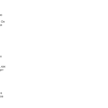
ию
. Он
ия
ию
 как
дет
 в
тов