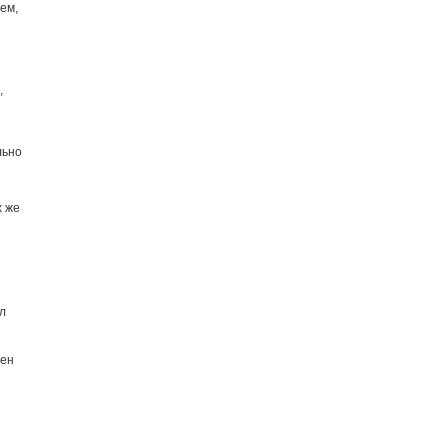
ем,
,
льно
х же
л
жен