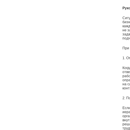
Рук
Ситу
бизн
кажд
не з
зада
подч
При 
1. О
Когд
отве
рабо
опра
на с
конт
2. П
Если
иера
орга
внут
реша
тру