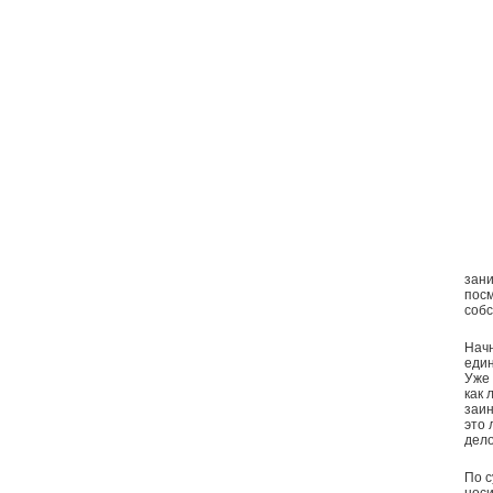
зани
посм
собс
Начн
един
Уже 
как 
заин
это 
дело
По с