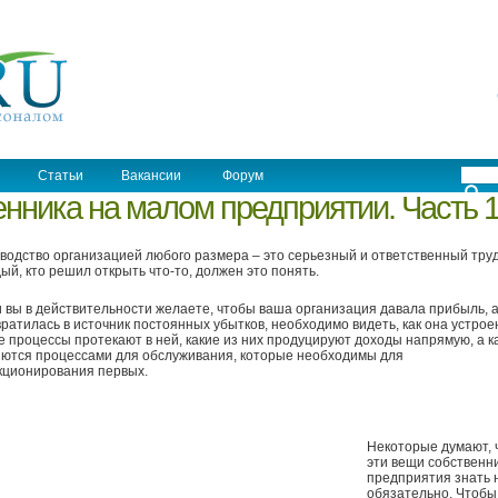
Статьи
Вакансии
Форум
енника на малом предприятии. Часть 
водство организацией любого размера – это серьезный и ответственный труд
ый, кто решил открыть что-то, должен это понять.
 вы в действительности желаете, чтобы ваша организация давала прибыль, а
ратилась в источник постоянных убытков, необходимо видеть, как она устрое
е процессы протекают в ней, какие из них продуцируют доходы напрямую, а к
ются процессами для обслуживания, которые необходимы для
кционирования первых.
Некоторые думают, 
эти вещи собственн
предприятия знать 
обязательно. Чтобы