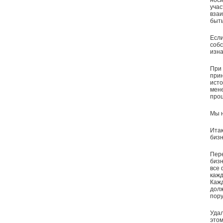
носи
учас
взаи
быт
Если
собс
изна
При 
прин
исто
мене
проц
Мы н
Итак
бизн
Пере
бизн
все 
кажд
Кажд
долж
пору
Удал
этом