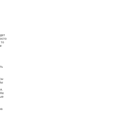
ы
удет
росто
 то
и
ть
ссы
бы
я.
 Не
ные
на