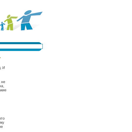
1
. И
 не
на,
акие
что
ику
не