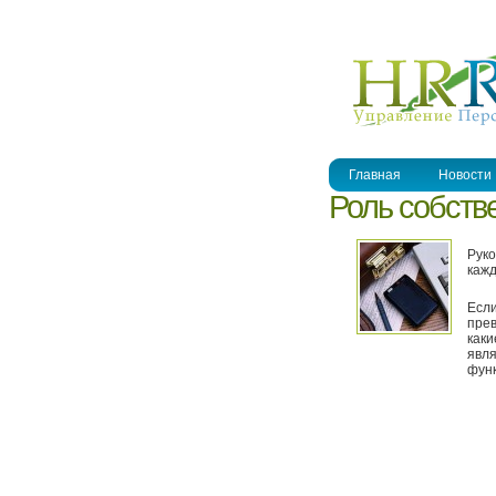
УПРАВЛЕНИЕ ПЕРСОНАЛОМ
Главная
Новости
Роль собств
Руко
кажд
Если
прев
каки
явля
фун