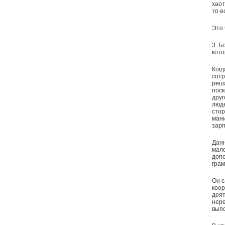
хаот
то е
Это 
3. Б
кото
Когд
сотр
реша
поск
друг
люде
стор
мани
зарп
Данн
мало
допо
грам
Он с
коор
деят
нере
выпо