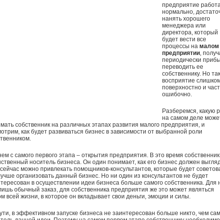
предприятие работ
нормально, достато
нанять хорошего
менеджера или
директора, который
будет вести все
процессы на
малом
предприятии
, получ
периодически прибы
переводить ее
собственнику. Но та
восприятие слишко
поверхностно и час
ошибочно.
Разберемся, какую 
на самом деле може
мать собственник на различных этапах развития малого предприятия, и
отрим, как будет развиваться бизнес в зависимости от выбранной роли
твенником.
ем с самого первого этапа – открытия предприятия. В это время собственник 
ственный носитель бизнеса. Он один понимает, как его бизнес должен выгляд
сейчас можно привлекать помощников-консультантов, которые будет советов
лучше организовать данный бизнес. Но ни один из консультантов не будет
тересован в осуществлении идеи бизнеса больше самого собственника. Для 
лишь обычный заказ, для собственника предприятия же это может являться
м всей жизни, в которое он вкладывает свои деньги, эмоции и силы.
ути, в эффективном запуске бизнеса не заинтересован больше никто, чем са