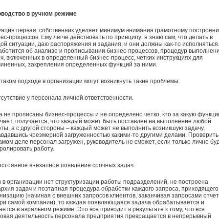
оводство в ручном режиме
ация первая: собственник уделяет минимум внимания грамотному построен
ес-процессов. Ему легче действовать по принципу: я знаю сам, что делать в
ой ситуации, даю распоряжения и задания, и они должны как-то исполняться
аботится об анализе и прописывании бизнес-процессов, процедур выполнен
ч, включенных в определенный бизнес-процесс, четких инструкциях для
иненных, закрепления определенных функций за ними.
таком подходе в организации могут возникнуть такие проблемы:
тсутствие у персонала личной ответственности.
а не прописаны бизнес-процессы и не определено четко, кто за какую функц
чает, получается, что каждый может быть поставлен на выполнение любой
ты, а с другой стороны – каждый может не выполнить возникшую задачу,
вдавшись чрезмерной загруженностью какими-то другими делами. Проверить,
амом деле персонал загружен, руководитель не сможет, если только лично бу
ролировать работу.
остоянное внезапное появление срочных задач.
 в организации нет структуризации работы подразделений, не построена
рхия задач и поэтапная процедура обработки каждого запроса, приходящего
низацию (начиная с внешних запросов клиентов, заканчивая запросами отче
ри самой компании), то каждая появляющаяся задача обрабатывается и
ется в авральном режиме. Это все приводит в результате к тому, что вся
довая деятельность персонала предприятия превращается в непрерывный