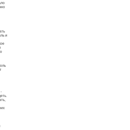
ало
чно
ать
ль и
кое
м
то
роль
т
-
еть.
ать,
них
м