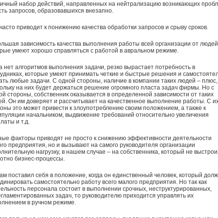
ичный набор действий, направленных на нейтрализацию возникающих пробл
сть запросов, образовавшихся внезапно.
часто приводит к понижению качества обработки запросов и срыву сроков.
ольшая зависимость качества выполнения работы всей организации от людей
рые умеют хорошо справляться с работой в авральном режиме.
а нет алгоритмов выполнения задачи, резко вырастает потребность в
удниках, которые умеют принимать четкие и быстрые решения и самостояте
ть любые задачи. С одной стороны, наличие в компании таких людей – плюс,
ольку на них будет держаться решение огромного пласта задач фирмы. Но с
ой стороны, собственник оказывается в определенной зависимости от таких
й. Он им доверяет и рассчитывает на качественное выполнение работы. С и
оны это может привести к злоупотреблению своим положением, а также к
пуляции начальником, выдвижение требований относительно увеличения
латы и т.д.
ые факторы приводят не просто к снижению эффективности деятельности
го предприятия, но и вызывают на самого руководителя организации
лнительную нагрузку, в нашем случае – на собственника, который не выстрои
отно бизнес-процессы.
ам поставил себя в положение, когда он единственный человек, который дол
динировать самостоятельно работу всего малого предприятия. Но так как
ельность персонала состоит в выполнении срочных, неструктурированных,
гламентированных задач, то руководителю приходится управлять их
лнением в ручном режиме.