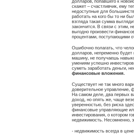
долларов, попавшего к ново
скажет – счастливчик, ему т
недоступные для большинств
работать на кого бы то ни был
взгляда такая сумма выгляди
закончится. В связи с этим, 
выгодно произвести финансо
процентами, поступающими о
Ошибочно полагать, что чел
долларов, непременно будет 
машину, не получаешь навыко
умениям успешно инвестиров
суметь заработать деньги, н
финансовые вложения.
Существует не так много вар
доверительное управление, 
На самом деле, два первых в
доход, но опять же, чаще везе
уверенностью, без риска зде
финансовые управляющие или
инвестирования, о котором го
недвижимость. Несомненно, 
- недвижимость всегда в цене