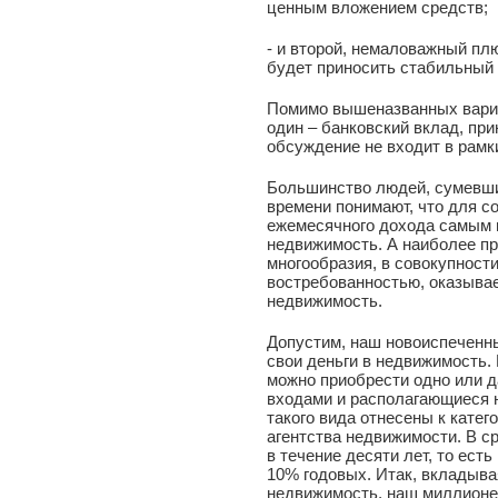
ценным вложением средств;
- и второй, немаловажный пл
будет приносить стабильный 
Помимо вышеназванных вар
один – банковский вклад, пр
обсуждение не входит в рамки
Большинство людей, сумевших
времени понимают, что для с
ежемесячного дохода самым 
недвижимость. А наиболее пр
многообразия, в совокупност
востребованностью, оказыва
недвижимость.
Допустим, наш новоиспеченн
свои деньги в недвижимость.
можно приобрести одно или 
входами и располагающиеся 
такого вида отнесены к катег
агентства недвижимости. В с
в течение десяти лет, то ест
10% годовых. Итак, вкладыва
недвижимость, наш миллионер