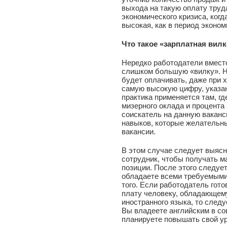
выхода на такую оплату труд
экономического кризиса, когд
высокая, как в период эконом
Что такое «зарплатная вилк
Нередко работодатели вмест
слишком большую «вилку». На
будет оплачивать, даже при 
самую высокую цифру, указан
практика применяется там, г
мизерного оклада и процента з
соискатель на данную вакан
навыков, которые желательны
вакансии.
В этом случае следует выясн
сотрудник, чтобы получать 
позиции. После этого следует
обладаете всеми требуемыми
того. Если работодатель гот
плату человеку, обладающем
иностранного языка, то следу
Вы владеете английским в с
планируете повышать свой ур