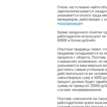
Очень часто можно найти объ
зарплатаописывается загадо
указывается оплата труда м
менеджеров, работающих с кл
«
продажников
».
Кроме загадочного понятия «
работодатели используют не
60000 и более рублей».
Опытные продавцы знают, чт
продажам складывается из н
процента с оборота. Поэтому
о вакансиях возможные, но н
указываются максимально во
достигать самым успешным м
действительности же человек
смехотворную суму в 5000 ру
процент должен будет зараба
сумма не превысит 25000 руб
случаях ненормированное.
Поэтому соискателю на такую
работодателем нужно выясни
уточнив количество продаж и