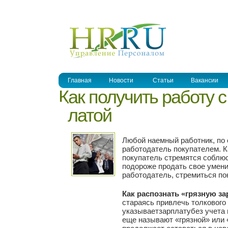
УПРАВЛЕНИЕ ПЕРСОНАЛОМ
Главная
Новости
Статьи
Вакансии
Как получить работу 
платой
Любой наемный работник, по 
работодатель покупателем. Ка
покупатель стремятся соблюс
подороже продать свое умени
работодатель, стремиться по
Как распознать «грязную з
стараясь привлечь толкового
указываетзарплатубез учета 
еще называют «грязной» или 