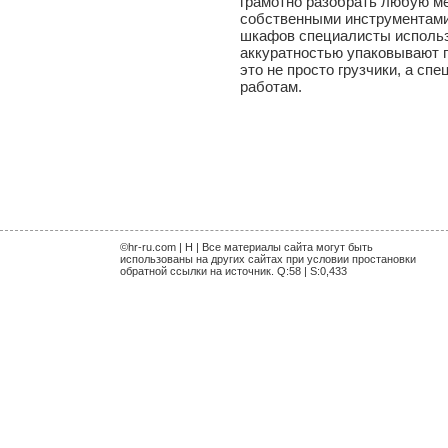
грамотно разобрать любую м
собственными инструментами
шкафов специалисты использ
аккуратностью упаковывают п
это не просто грузчики, а сп
работам.
©hr-ru.com | H | Все материалы сайта могут быть
использованы на других сайтах при условии простановки
обратной ссылки на источник. Q:58 | S:0,433