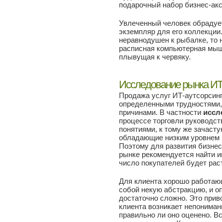
подарочный набор бизнес-акс
Увлеченный человек обрадует
экземпляр для его коллекции
неравнодушен к рыбалке, то
расписная компьютерная мышк
плывущая к червяку.
Исследование рынка ИТ
Продажа услуг ИТ-аутсорсинг
определенными трудностями,
причинами. В частности
иссл
процессе торговли руководс
понятиями, к тому же зачаст
обладающие низким уровнем 
Поэтому для развития бизнес
рынке рекомендуется найти и
число покупателей будет рас
Для клиента хорошо работаю
собой некую абстракцию, и оп
достаточно сложно. Это приво
клиента возникает непонимани
правильно ли оно оценено. В