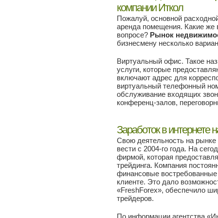
компании Иткол
Пожалуй, основной расходно
аренда помещения. Какие же
вопросе?
Рынок недвижимо
бизнесмену несколько вариа
Виртуальный офис. Такое на
услуги, которые предоставля
включают адрес для корреспо
виртуальный телефонный ном
обслуживание входящих звонк
конференц-залов, переговорн
Заработок в интернете н
Свою деятельность на рынке
вести с 2004-го года. На се
фирмой, которая предоставл
трейдинга. Компания постоян
финансовые востребованные 
клиенте. Это дало возможнос
«FreshForex», обеспечило ши
трейдеров.
По информации агентства «Ин