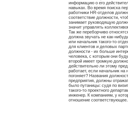
информацию о его действител
навыках. Во время поиска пе
работники HR-отделов должн
соответствие должности, чтоб
занимает руководящую должно
значит управлять коллективо
Так же переборчиво относятс
должна звучать не как-нибудь
или начальник такого-то отде
для клиентов и деловых парт
должности - их больше интер
человека, с которым они буду
второй имеет громкую должно
действительно ли этому предп
работает, если начальник на
погоняет? Названия должност
предприятия, должны отражат
было путаницы: судя по визи
такого-то проектного департа
инженер. К компаниям, у кото
отношение соответствующее.