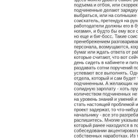
подъема и отбоя, или скоррек
подчиненные делают зарядку и
выбраться, или на солнышке п
соискатель, претендуя на ру
работодатели должны его в б
ногами», и будто бы ему все 
но еще и биг-босс. Такие сои
пренебрежением разговарива
персонала, возмущаются, ког
бумаг или ждать ответа от раб
которые считают, что вот сей
день сидеть в кабинете и пит
раздавать сотни поручений по
успевают все выполнять. Од
отдела, который и сам будет
подчиненным. А желающих нич
солидную зарплату - хоть пру
количеством подчиненных не 
на уровень знаний и умений 
стать настоящей проблемой и
проект задержат, то что-нибу
начальнику - все это разгреба
распишитесь. Многие указыва
который ранее находился в п
собеседовании акцентировать
собственных наработках. Из 