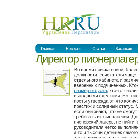
УПРАВЛЕНИЕ ПЕРСОНАЛОМ
Главная
Новости
Статьи
Вакансии
Директор пионерлаге
Во время поиска новой, боле
должности, соискатели чаще 
отдельного кабинета и разли
вверенных подчиненных. Кто-т
размер отпуска
, кто-то - нал
выгодными сделками. Но, так
посты утверждают, что количе
престиж и солидный статус. 
если они знают, что не смогу
требовать их выполнения. Дл
пионерский лагерь, не найти:
руководителя четко выполняю
а то и тысячи детишек самого
здесь можно давать самые ра